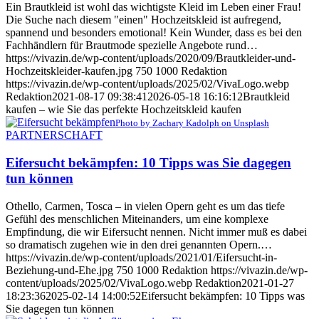
Ein Brautkleid ist wohl das wichtigste Kleid im Leben einer Frau!
Die Suche nach diesem "einen" Hochzeitskleid ist aufregend,
spannend und besonders emotional! Kein Wunder, dass es bei den
Fachhändlern für Brautmode spezielle Angebote rund…
https://vivazin.de/wp-content/uploads/2020/09/Brautkleider-und-
Hochzeitskleider-kaufen.jpg
750
1000
Redaktion
https://vivazin.de/wp-content/uploads/2025/02/VivaLogo.webp
Redaktion
2021-08-17 09:38:41
2026-05-18 16:16:12
Brautkleid
kaufen – wie Sie das perfekte Hochzeitskleid kaufen
Photo by Zachary Kadolph on Unsplash
PARTNERSCHAFT
Eifersucht bekämpfen: 10 Tipps was Sie dagegen
tun können
Othello, Carmen, Tosca – in vielen Opern geht es um das tiefe
Gefühl des menschlichen Miteinanders, um eine komplexe
Empfindung, die wir Eifersucht nennen. Nicht immer muß es dabei
so dramatisch zugehen wie in den drei genannten Opern.…
https://vivazin.de/wp-content/uploads/2021/01/Eifersucht-in-
Beziehung-und-Ehe.jpg
750
1000
Redaktion
https://vivazin.de/wp-
content/uploads/2025/02/VivaLogo.webp
Redaktion
2021-01-27
18:23:36
2025-02-14 14:00:52
Eifersucht bekämpfen: 10 Tipps was
Sie dagegen tun können