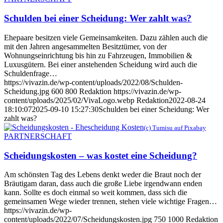
Schulden bei einer Scheidung: Wer zahlt was?
Ehepaare besitzen viele Gemeinsamkeiten. Dazu zählen auch die
mit den Jahren angesammelten Besitztümer, von der
Wohnungseinrichtung bis hin zu Fahrzeugen, Immobilien &
Luxusgütern. Bei einer anstehenden Scheidung wird auch die
Schuldenfrage…
https://vivazin.de/wp-content/uploads/2022/08/Schulden-
Scheidung.jpg
600
800
Redaktion
https://vivazin.de/wp-
content/uploads/2025/02/VivaLogo.webp
Redaktion
2022-08-24
18:10:07
2025-09-10 15:27:30
Schulden bei einer Scheidung: Wer
zahlt was?
(c) Tumisu auf Pixabay
PARTNERSCHAFT
Scheidungskosten – was kostet eine Scheidung?
Am schönsten Tag des Lebens denkt weder die Braut noch der
Bräutigam daran, dass auch die große Liebe irgendwann enden
kann. Sollte es doch einmal so weit kommen, dass sich die
gemeinsamen Wege wieder trennen, stehen viele wichtige Fragen…
https://vivazin.de/wp-
content/uploads/2022/07/Scheidungskosten.jpg
750
1000
Redaktion