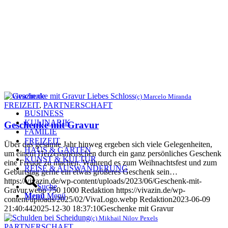
(c) Marcelo Miranda
FREIZEIT
,
PARTNERSCHAFT
BUSINESS
KULINARIK
Geschenke mit Gravur
FAMILIE
FREIZEIT
Über das gesamte Jahr hinweg ergeben sich viele Gelegenheiten,
HAUS & GARTEN
um einem Herzensmenschen durch ein ganz persönliches Geschenk
KUNST & KULTUR
eine Freude zu machen. Während es zum Weihnachtsfest und zum
REISE & AUSWANDERUNG
Geburtstag gerne ein etwas größeres Geschenk sein…
https://vivazin.de/wp-content/uploads/2023/06/Geschenk-mit-
Suche
Gravur.webp
750
1000
Redaktion
https://vivazin.de/wp-
Menü
Menü
content/uploads/2025/02/VivaLogo.webp
Redaktion
2023-06-09
21:40:44
2025-12-30 18:37:10
Geschenke mit Gravur
(c) Mikhail Nilov Pexels
PARTNERSCHAFT