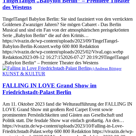
TingelTangel „Babylon Berlin“ – Premiere Theater
des Westens
TingelTangel Babylon Berlin: Sie sind fasziniert von den verrückten
Goldenen Zwanziger Jahren? Sie mögen Cabaret - Das Berlin
Musical und sind ein Fan von der atmosphärischen preisgekrönten
Serie „Babylon Berlin“ die auf den Krimis…
https://vivazin.de/wp-content/uploads/2023/09/TingelTangel-
Babylon-Berlin-Konzert.webp
600
800
Redaktion
https://vivazin.de/wp-content/uploads/2025/02/VivaLogo.webp
Redaktion
2023-09-12 16:27:15
2026-07-27 20:19:29
TingelTangel
„Babylon Berlin“ – Premiere Theater des Westens
(c) Andreas Böttger
KUNST & KULTUR
FALLING IN LOVE Grand Show im
Friedrichstadt-Palast Berlin
Am 11. Oktober 2023 fand die Welturaufführung der FALLING IN
LOVE Grand Show mit großem Red Carpet Event sowie
prominenten Persönlichkeiten und Gästen aus Gesellschaft und
Politik statt. Die feudale Show war einfach großartig. An den…
https://vivazin.de/wp-content/uploads/2023/10/Falling-in-Love-
Friedrichstadt-Palast.webp
600
800
Redaktion
https://vivazin.de/wp-