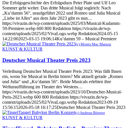
Die Erfolgsgeschichte des Erfolgsduos Peter Plate und Ulf Leo
Sommer geht weiter. Das dritte Musical folgt sogleich: Nach
„Ku’damm 56“, uraufgeführt 2022 und Romeo und Julia Musical
„Liebe ist Alles“ aus dem Jahr 2023 gibt es nun…
https://vivazin.de/wp-content/uploads/2025/03/Musical-Kudamm-
59-Premiere.webp
600
800
Redaktion
https://vivazin.de/wp-
content/uploads/2025/02/VivaLogo.webp
Redaktion
2024-05-15
14:22:00
2025-03-15 19:06:14
Ku’damm 59 – Musical Premiere
(c) Morris Mac Matzen
KUNST & KULTUR
Deutscher Musical Theater Preis 2023
Verleihung Deutscher Musical Theater Preis 2023: Was fällt Ihnen
ein, wenn Sie Musical in Berlin hören? Mir aktuell gerade „Romeo
und Julia“ und „Ku’damm 56“. Beide Musicals erlebten ihre
Welturaufführung im Theater des Westens…
https://vivazin.de/wp-content/uploads/2023/10/Deutscher-Musical-
Preis-2023.webp
600
800
Redaktion
https://vivazin.de/wp-
content/uploads/2025/02/VivaLogo.webp
Redaktion
2023-09-19
15:56:15
2026-05-18 16:17:25
Deutscher Musical Theater Preis 2023
(c) Andreas Böttger
KUNST & KULTUR