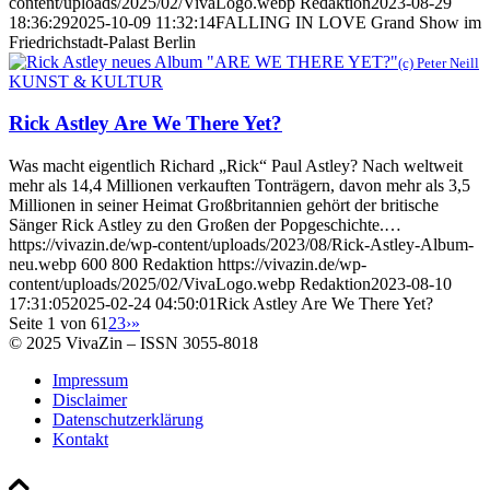
content/uploads/2025/02/VivaLogo.webp
Redaktion
2023-08-29
18:36:29
2025-10-09 11:32:14
FALLING IN LOVE Grand Show im
Friedrichstadt-Palast Berlin
(c) Peter Neill
KUNST & KULTUR
Rick Astley Are We There Yet?
Was macht eigentlich Richard „Rick“ Paul Astley? Nach weltweit
mehr als 14,4 Millionen verkauften Tonträgern, davon mehr als 3,5
Millionen in seiner Heimat Großbritannien gehört der britische
Sänger Rick Astley zu den Großen der Popgeschichte.…
https://vivazin.de/wp-content/uploads/2023/08/Rick-Astley-Album-
neu.webp
600
800
Redaktion
https://vivazin.de/wp-
content/uploads/2025/02/VivaLogo.webp
Redaktion
2023-08-10
17:31:05
2025-02-24 04:50:01
Rick Astley Are We There Yet?
Seite 1 von 6
1
2
3
›
»
© 2025 VivaZin – ISSN 3055-8018
Impressum
Disclaimer
Datenschutzerklärung
Kontakt