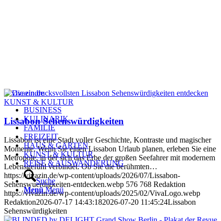
KUNST & KULTUR
BUSINESS
KULINARIK
Lissabon Sehenswürdigkeiten
FAMILIE
FREIZEIT
Lissabon ist eine Stadt voller Geschichte, Kontraste und magischer
HAUS & GARTEN
Momente. Wenn Sie einen Lissabon Urlaub planen, erleben Sie eine
KUNST & KULTUR
Metropole, in der sich das Erbe der großen Seefahrer mit modernem
REISE & AUSWANDERUNG
Lebensgefühl verbindet. Ob Sie die berühmten…
https://vivazin.de/wp-content/uploads/2026/07/Lissabon-
Suche
Sehenswuerdigkeiten-entdecken.webp
576
768
Redaktion
Menü
Menü
https://vivazin.de/wp-content/uploads/2025/02/VivaLogo.webp
Redaktion
2026-07-17 14:43:18
2026-07-20 11:45:24
Lissabon
Sehenswürdigkeiten