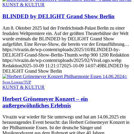
KUNST & KULTUR
BLINDED by DELIGHT Grand Show Berlin
Am 8. Oktober 2025 lud der Friedrichstadt-Palast Berlin zu einer
feudalen Weltpremiere ein. Auf der größten Theaterbühne der Welt
wurde erstmals die BLINDED by DELIGHT Grand Show
aufgeführt. Eine Revue-Show, die bereits vor der Erstaufführung…
https://vivazin.de/wp-content/uploads/2025/10/BLINDED-by-
DELIGHT-Grand-Show-Berlin-Thumb.webp
900
1200
Redaktion
https://vivazin.de/wp-content/uploads/2025/02/VivaLogo.webp
Redaktion
2025-10-09 11:21:17
2025-10-09 14:07:49
BLINDED by
DELIGHT Grand Show Berlin
©
Sven Lorenz/TUP
KUNST & KULTUR
Herbert Grönemeyer Konzert – ein
außergewöhnliches Erlebnis
Vivazin war wieder für Sie unterwegs und hat am 14.06.2025 ein
herausragendes Event besucht: das Herbert Grönemeyer Konzert in
der Philharmonie Essen. Ist der deutsche Sänger und
Musikproduzent aus dem Ruhrpott seit über 40 Jahren