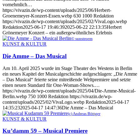
vornehmlich…
https://vivazin.de/wp-content/uploads/2025/06/Herbert-
Groenemeyer-Konzert-Essen.webp
630
1000
Redaktion
https://vivazin.de/wp-content/uploads/2025/02/VivaLogo.webp
Redaktion
2025-06-17 19:46:39
2025-06-22 22:13:35
Herbert
Grönemeyer Konzert – ein außergewöhnliches Erlebnis
© sunstroem
KUNST & KULTUR
Die Amme – Das Musical
Am 10. April 2025 wurde im Stage Theater des Westens in Berlin
ein neues Kapitel der Musicalgeschichte aufgeschlagen: „Die Amme
– Das Musical“ feierte seine mitreißende Weltpremiere und setzte
einen neuen Standard für One-Woman-Shows.…
https://vivazin.de/wp-content/uploads/2025/04/Die-Amme-Musical-
Berlin.webp
750
1000
Redaktion
https://vivazin.de/wp-
content/uploads/2025/02/VivaLogo.webp
Redaktion
2025-04-17
14:35:23
2025-04-17 14:47:36
Die Amme – Das Musical
(c) Andreas Böttger
KUNST & KULTUR
Ku’damm 59 – Musical Premiere