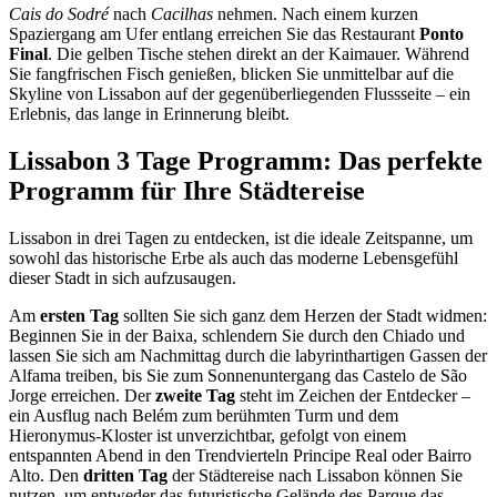
Cais do Sodré
nach
Cacilhas
nehmen. Nach einem kurzen
Spaziergang am Ufer entlang erreichen Sie das Restaurant
Ponto
Final
. Die gelben Tische stehen direkt an der Kaimauer. Während
Sie fangfrischen Fisch genießen, blicken Sie unmittelbar auf die
Skyline von Lissabon auf der gegenüberliegenden Flussseite – ein
Erlebnis, das lange in Erinnerung bleibt.
Lissabon 3 Tage Programm: Das perfekte
Programm für Ihre Städtereise
Lissabon in drei Tagen zu entdecken, ist die ideale Zeitspanne, um
sowohl das historische Erbe als auch das moderne Lebensgefühl
dieser Stadt in sich aufzusaugen.
Am
ersten Tag
sollten Sie sich ganz dem Herzen der Stadt widmen:
Beginnen Sie in der Baixa, schlendern Sie durch den Chiado und
lassen Sie sich am Nachmittag durch die labyrinthartigen Gassen der
Alfama treiben, bis Sie zum Sonnenuntergang das Castelo de São
Jorge erreichen. Der
zweite Tag
steht im Zeichen der Entdecker –
ein Ausflug nach Belém zum berühmten Turm und dem
Hieronymus-Kloster ist unverzichtbar, gefolgt von einem
entspannten Abend in den Trendvierteln Principe Real oder Bairro
Alto. Den
dritten Tag
der Städtereise nach Lissabon können Sie
nutzen, um entweder das futuristische Gelände des Parque das