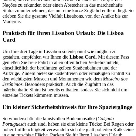
Nações zu erkunden oder einen Abstecher in das märchenhafte
Sintra zu unternehmen, das nur eine kurze Zugfahrt entfernt liegt. So
erleben Sie die gesamte Vielfalt Lissabons, von der Antike bis zur
Moderne.
Praktisch für Ihren Lissabon Urlaub: Die Lisboa
Card
Um Ihre drei Tage in Lissabon so entspannt wie möglich zu
gestalten, empfehlen wir Ihnen die
Lisboa Card
. Mit diesem Pass
genießen Sie freie Fahrt in allen öffentlichen Verkehrsmitteln,
einschließlich der berühmten gelben Straßenbahnen und der
Aufzüge. Zudem bietet sie kostenfreien oder ermäßigten Eintritt zu
den wichtigsten Museen und Monumenten wie dem
Mosteiro dos
Jerónimos
. Besonders praktisch: Auch die Zugfahrt in das
märchenhafte Sintra ist bereits enthalten, sodass Sie sich nicht um
einzelne Tickets kümmern müssen.
Ein kleiner Sicherheitshinweis für Ihre Spaziergänge
So wunderschön die kunstvollen Bodenmosaike (
Calçada
Portuguesa
) auch sind, haben sie eine kleine Tücke: Bei Regen oder
hoher Luftfeuchtigkeit verwandeln sich die glatt polierten Kalksteine
in eine rutschige Fläche. Packen Sie für Ihren Lissabon Urlaub