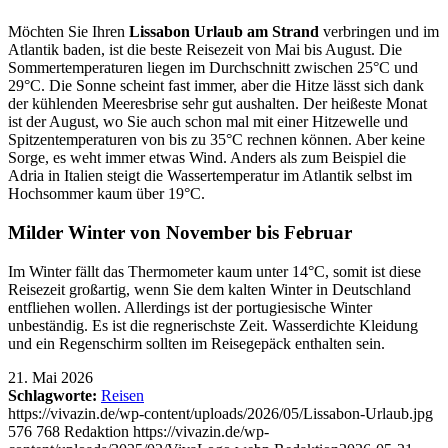
Möchten Sie Ihren
Lissabon Urlaub am Strand
verbringen und im
Atlantik baden, ist die beste Reisezeit von Mai bis August. Die
Sommertemperaturen liegen im Durchschnitt zwischen 25°C und
29°C. Die Sonne scheint fast immer, aber die Hitze lässt sich dank
der kühlenden Meeresbrise sehr gut aushalten. Der heißeste Monat
ist der August, wo Sie auch schon mal mit einer Hitzewelle und
Spitzentemperaturen von bis zu 35°C rechnen können. Aber keine
Sorge, es weht immer etwas Wind. Anders als zum Beispiel die
Adria in Italien steigt die Wassertemperatur im Atlantik selbst im
Hochsommer kaum über 19°C.
Milder Winter von November bis Februar
Im Winter fällt das Thermometer kaum unter 14°C, somit ist diese
Reisezeit großartig, wenn Sie dem kalten Winter in Deutschland
entfliehen wollen. Allerdings ist der portugiesische Winter
unbeständig. Es ist die regnerischste Zeit. Wasserdichte Kleidung
und ein Regenschirm sollten im Reisegepäck enthalten sein.
21. Mai 2026
Schlagworte:
Reisen
https://vivazin.de/wp-content/uploads/2026/05/Lissabon-Urlaub.jpg
576
768
Redaktion
https://vivazin.de/wp-