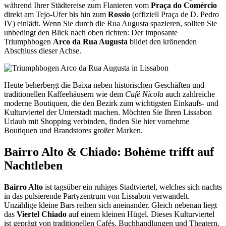
während Ihrer Städtereise zum Flanieren vom
Praça do Comércio
direkt am Tejo-Ufer bis hin zum
Rossio
(offiziell Praça de D. Pedro
IV) einlädt. Wenn Sie durch die Rua Augusta spazieren, sollten Sie
unbedingt den Blick nach oben richten: Der imposante
Triumphbogen
Arco da Rua Augusta
bildet den krönenden
Abschluss dieser Achse.
Heute beherbergt die Baixa neben historischen Geschäften und
traditionellen Kaffeehäusern wie dem
Café Nicola
auch zahlreiche
moderne Boutiquen, die den Bezirk zum wichtigsten Einkaufs- und
Kulturviertel der Unterstadt machen. Möchten Sie Ihren Lissabon
Urlaub mit Shopping verbinden, finden Sie hier vornehme
Boutiquen und Brandstores großer Marken.
Bairro Alto & Chiado: Bohème trifft auf
Nachtleben
Bairro Alto
ist tagsüber ein ruhiges Stadtviertel, welches sich nachts
in das pulsierende Partyzentrum von Lissabon verwandelt.
Unzählige kleine Bars reihen sich aneinander. Gleich nebenan liegt
das
Viertel Chiado
auf einem kleinen Hügel. Dieses Kulturviertel
ist geprägt von traditionellen Cafés, Buchhandlungen und Theatern.