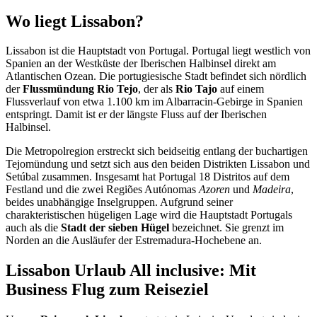
Wo liegt Lissabon?
Lissabon ist die Hauptstadt von Portugal. Portugal liegt westlich von
Spanien an der Westküste der Iberischen Halbinsel direkt am
Atlantischen Ozean. Die portugiesische Stadt befindet sich nördlich
der
Flussmündung Rio Tejo
, der als
Rio Tajo
auf einem
Flussverlauf von etwa 1.100 km im Albarracin-Gebirge in Spanien
entspringt. Damit ist er der längste Fluss auf der Iberischen
Halbinsel.
Die Metropolregion erstreckt sich beidseitig entlang der buchartigen
Tejomündung und setzt sich aus den beiden Distrikten Lissabon und
Setúbal zusammen. Insgesamt hat Portugal 18 Distritos auf dem
Festland und die zwei Regiões Autónomas
Azoren
und
Madeira
,
beides unabhängige Inselgruppen. Aufgrund seiner
charakteristischen hügeligen Lage wird die Hauptstadt Portugals
auch als die
Stadt der sieben Hügel
bezeichnet. Sie grenzt im
Norden an die Ausläufer der Estremadura-Hochebene an.
Lissabon Urlaub All inclusive: Mit
Business Flug zum Reiseziel