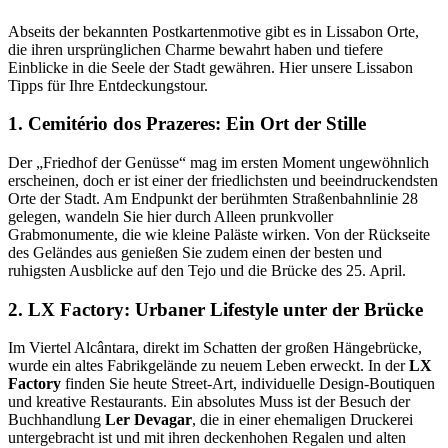
Abseits der bekannten Postkartenmotive gibt es in Lissabon Orte,
die ihren ursprünglichen Charme bewahrt haben und tiefere
Einblicke in die Seele der Stadt gewähren. Hier unsere Lissabon
Tipps für Ihre Entdeckungstour.
1. Cemitério dos Prazeres: Ein Ort der Stille
Der „Friedhof der Genüsse“ mag im ersten Moment ungewöhnlich
erscheinen, doch er ist einer der friedlichsten und beeindruckendsten
Orte der Stadt. Am Endpunkt der berühmten Straßenbahnlinie 28
gelegen, wandeln Sie hier durch Alleen prunkvoller
Grabmonumente, die wie kleine Paläste wirken. Von der Rückseite
des Geländes aus genießen Sie zudem einen der besten und
ruhigsten Ausblicke auf den Tejo und die Brücke des 25. April.
2. LX Factory: Urbaner Lifestyle unter der Brücke
Im Viertel Alcântara, direkt im Schatten der großen Hängebrücke,
wurde ein altes Fabrikgelände zu neuem Leben erweckt. In der
LX
Factory
finden Sie heute Street-Art, individuelle Design-Boutiquen
und kreative Restaurants. Ein absolutes Muss ist der Besuch der
Buchhandlung
Ler Devagar
, die in einer ehemaligen Druckerei
untergebracht ist und mit ihren deckenhohen Regalen und alten