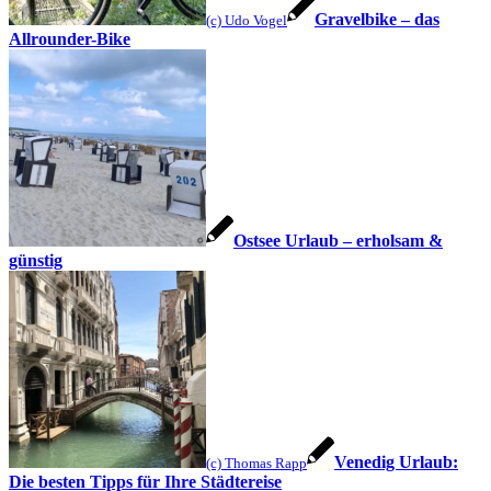
Gravelbike – das
(c) Udo Vogel
Allrounder-Bike
Ostsee Urlaub – erholsam &
günstig
Venedig Urlaub:
(c) Thomas Rapp
Die besten Tipps für Ihre Städtereise