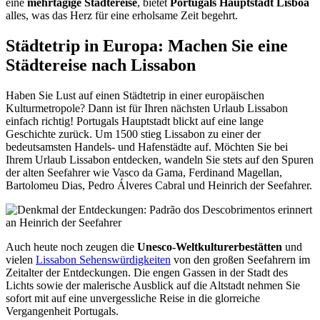
eine
mehrtägige Städtereise
, bietet
Portugals Hauptstadt Lisboa
alles, was das Herz für eine erholsame Zeit begehrt.
Städtetrip in Europa: Machen Sie eine
Städtereise nach Lissabon
Haben Sie Lust auf einen Städtetrip in einer europäischen
Kulturmetropole? Dann ist für Ihren nächsten Urlaub Lissabon
einfach richtig! Portugals Hauptstadt blickt auf eine lange
Geschichte zurück. Um 1500 stieg Lissabon zu einer der
bedeutsamsten Handels- und Hafenstädte auf. Möchten Sie bei
Ihrem Urlaub Lissabon entdecken, wandeln Sie stets auf den Spuren
der alten Seefahrer wie Vasco da Gama, Ferdinand Magellan,
Bartolomeu Dias, Pedro Álveres Cabral und Heinrich der Seefahrer.
Auch heute noch zeugen die
Unesco-Weltkulturerbestätten
und
vielen
Lissabon Sehenswürdigkeiten
von den großen Seefahrern im
Zeitalter der Entdeckungen. Die engen Gassen in der Stadt des
Lichts sowie der malerische Ausblick auf die Altstadt nehmen Sie
sofort mit auf eine unvergessliche Reise in die glorreiche
Vergangenheit Portugals.