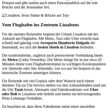
Hotspot und gibt zudem auch einen Panoramablick auf die rote
Brücke und die Jesusstatue frei.
Vom Flughafen ins Zentrum Lissabons
Für die meisten Reisenden beginnt der Urlaub Lissabon mit der
Ankunft am Flughafen. Mit Metro, Taxi oder Uber erreicht man
schnell und günstig vom
Aeroporto Humberto Delgado
die
Innenstadt, wo sich die
besten Hotels in Lissabon
befinden.
Die komfortabelste, zugleich auch preiswerteste Verbindung bietet
die
Metro
(Linha Vermelha). Die Metro bringt Sie in nur etwa 20
Minuten direkt vom Flughafenterminal zu wichtigen Knotenpunkten
wie
Alameda
oder
São Sebastião
, von wo aus Sie bequem in das
historische Zentrum umsteigen können.
Für Reisende mit viel Gepäck oder dem Wunsch nach einem
direkten Tür-zu-Tür-Service stehen vor den Ankunftshallen rund um
die Uhr
Taxis
bereit. Alternativ sind Fahrdienstleister wie
Uber
oder Bolt
in Lissabon sehr beliebt und bieten ein hervorragendes
Preis-Leistungs-Verhältnis.
Zu beachten ist, dass diese Fahrdienste meist einen speziellen