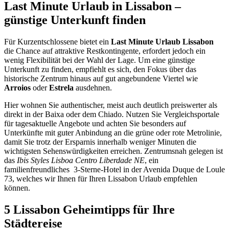
Last Minute Urlaub in Lissabon –
günstige Unterkunft finden
Für Kurzentschlossene bietet ein
Last Minute Urlaub Lissabon
die Chance auf attraktive Restkontingente, erfordert jedoch ein
wenig Flexibilität bei der Wahl der Lage. Um eine günstige
Unterkunft zu finden, empfiehlt es sich, den Fokus über das
historische Zentrum hinaus auf gut angebundene Viertel wie
Arroios
oder
Estrela
ausdehnen.
Hier wohnen Sie authentischer, meist auch deutlich preiswerter als
direkt in der Baixa oder dem Chiado. Nutzen Sie Vergleichsportale
für tagesaktuelle Angebote und achten Sie besonders auf
Unterkünfte mit guter Anbindung an die grüne oder rote Metrolinie,
damit Sie trotz der Ersparnis innerhalb weniger Minuten die
wichtigsten Sehenswürdigkeiten erreichen. Zentrumsnah gelegen ist
das
Ibis Styles Lisboa Centro Liberdade NE
, ein
familienfreundliches 3-Sterne-Hotel in der Avenida Duque de Loule
73, welches wir Ihnen für Ihren Lissabon Urlaub empfehlen
können.
5 Lissabon Geheimtipps für Ihre
Städtereise