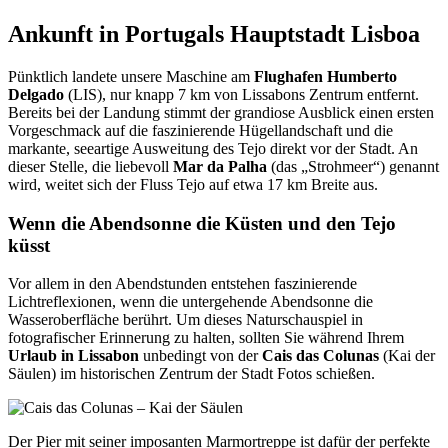
Ankunft in Portugals Hauptstadt Lisboa
Pünktlich landete unsere Maschine am
Flughafen Humberto
Delgado
(LIS), nur knapp 7 km von Lissabons Zentrum entfernt.
Bereits bei der Landung stimmt der grandiose Ausblick einen ersten
Vorgeschmack auf die faszinierende Hügellandschaft und die
markante, seeartige Ausweitung des Tejo direkt vor der Stadt. An
dieser Stelle, die liebevoll
Mar da Palha
(das „Strohmeer“) genannt
wird, weitet sich der Fluss Tejo auf etwa 17 km Breite aus.
Wenn die Abendsonne die Küsten und den Tejo
küsst
Vor allem in den Abendstunden entstehen faszinierende
Lichtreflexionen, wenn die untergehende Abendsonne die
Wasseroberfläche berührt. Um dieses Naturschauspiel in
fotografischer Erinnerung zu halten, sollten Sie während Ihrem
Urlaub in Lissabon
unbedingt von der
Cais das Colunas
(Kai der
Säulen) im historischen Zentrum der Stadt Fotos schießen.
Der Pier mit seiner imposanten Marmortreppe ist dafür der perfekte