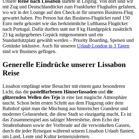
Unsere
Reise nach Lissabon
startete in Leipzig. Von dort sind wir
mit Zug und Deutschlandticket zum Frankfurter Flughafen gefahren,
wo wir in der Lounge auf den Check-in für unseren Business-Flug
gewartet haben. Pro Person hat das Business-Flugticket rund 150
Euro mehr gekostet wie das herkömmliche Lufthansa Flugticket
nach Portugal. Dafür durften statt nur 8 kg Handgepäck zusätzlich
23 kg aufgegebenes Gepäck mitgenommen und ein
Standardsitzplatz gewählt werden – Priority Boarding, Speisen und
Getränke inklusive. Auch für unseren
Urlaub London in 3 Tagen
sind wir Business geflogen.
Generelle Eindrücke unserer Lissabon
Reise
Lissabon empfängt seine Besucher mit einem ganz besonderen
Licht, das die
pastellfarbenen Häuserfassaden
und
die
glitzernden Wellen des Tejo
in eine fast magische Atmosphäre
taucht. Schon beim ersten Schritt aus dem Flugzeug oder dem
Bahnhof spürt man die Mischung aus historischer Grandeur und
moderner Gelassenheit, die diese Stadt so einzigartig macht. Es ist
das Zusammenspiel aus salziger Meeresbrise, dem Echo der
Straßenbahnen sowie der Vorfreude auf die verwinkelten Gassen,
durch die jeder Reisegast während seinem Lissabon Urlaub flaniert,
um Land, Leute und Kultur kennenzulernen.