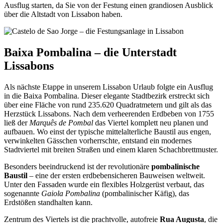
Ausflug starten, da Sie von der Festung einen grandiosen Ausblick
über die Altstadt von Lissabon haben.
Baixa Pombalina – die Unterstadt
Lissabons
Als nächste Etappe in unserem Lissabon Urlaub folgte ein Ausflug
in die Baixa Pombalina. Dieser elegante Stadtbezirk erstreckt sich
über eine Fläche von rund 235.620 Quadratmetern und gilt als das
Herzstück Lissabons. Nach dem verheerenden Erdbeben von 1755
ließ der
Marquês de Pombal
das Viertel komplett neu planen und
aufbauen. Wo einst der typische mittelalterliche Baustil aus engen,
verwinkelten Gässchen vorherrschte, entstand ein modernes
Stadtviertel mit breiten Straßen und einem klaren Schachbrettmuster.
Besonders beeindruckend ist der revolutionäre
pombalinische
Baustil
– eine der ersten erdbebensicheren Bauweisen weltweit.
Unter den Fassaden wurde ein flexibles Holzgerüst verbaut, das
sogenannte
Gaiola Pombalina
(pombalinischer Käfig), das
Erdstößen standhalten kann.
Zentrum des Viertels ist die prachtvolle, autofreie
Rua Augusta
, die