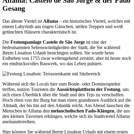
Alfama: Castelo de São Jorge & der Fado
Gesang
Das älteste Viertel ist
Alfama
– ein historisches Viertel, welches mit
einem Labyrinth aus engen Gässchen, steilen Treppen und weiß
getünchten Häusern charakteristisch ist.
Die
Festungsanlage Castelo de São Jorge
ist eine der
bedeutsamsten Sehenswürdigkeiten der Stadt, die Sie während
Ihrem Lissabon Urlaub besichtigen sollten. Sie wurde beim
Erdbeben von 1755 zwar weitestgehend zerstört, aber ist heute noch
ein eindrucksvolles Bauwerk, wo das Leben pulsiert.
Während sich die Locals hier zum Boule- oder Dominospielen
treffen, nutzen Touristen die
Aussichtsplattform der Festung
, um
sich einen Überblick über die Stadt und den Tejo zu verschaffen.
Hoch oben von der Burg hat man einen grandiosen Ausblick auf die
Altstadt, der bis hin auf den Atlantik reicht. Am Abend lauschen die
Menschen in Alfama den
melancholischen Fado-Klängen
, die aus
den kleinen Tavernen erklingen, welche sich im Stadtviertel Alfama
aneinanderreihen.
Hier können Sie während Ihrem Lissabon Urlaub mit einem ersten