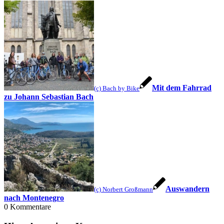
Mit dem Fahrrad
(c) Bach by Bike
zu Johann Sebastian Bach
Auswandern
(c) Norbert Großmann
nach Montenegro
0
Kommentare