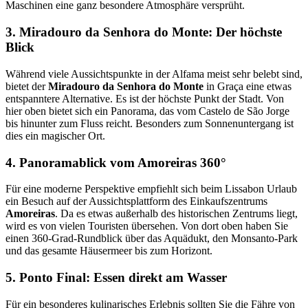
Maschinen eine ganz besondere Atmosphäre versprüht.
3. Miradouro da Senhora do Monte: Der höchste
Blick
Während viele Aussichtspunkte in der Alfama meist sehr belebt sind,
bietet der
Miradouro da Senhora do Monte
in Graça eine etwas
entspanntere Alternative. Es ist der höchste Punkt der Stadt. Von
hier oben bietet sich ein Panorama, das vom Castelo de São Jorge
bis hinunter zum Fluss reicht. Besonders zum Sonnenuntergang ist
dies ein magischer Ort.
4. Panoramablick vom Amoreiras 360°
Für eine moderne Perspektive empfiehlt sich beim Lissabon Urlaub
ein Besuch auf der Aussichtsplattform des Einkaufszentrums
Amoreiras
. Da es etwas außerhalb des historischen Zentrums liegt,
wird es von vielen Touristen übersehen. Von dort oben haben Sie
einen 360-Grad-Rundblick über das Aquädukt, den Monsanto-Park
und das gesamte Häusermeer bis zum Horizont.
5. Ponto Final: Essen direkt am Wasser
Für ein besonderes kulinarisches Erlebnis sollten Sie die Fähre von