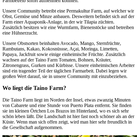
Farmbetreib sofort aufnehmen konnten.
Unsere Community betreibt eine Permakultur Farm, auf welcher wir
Obst, Gemüse und Minze anbauen. Desweitern befindet sich auf der
Farm einer Aquaponik-Anlage, in der wir Tilapia züchten.
Zusätzlich besitzen wir eine Wurmfarm, Bienenstöcke und betreiben
eine Hühnerzucht.
Unsere Obstsorten beinhalten Avocado, Mango, Sternfrüchte,
Rambutans, Kakao, Kokosnüssse, Açai, Moringa, Limetten,
Papaya, Jackfruit sowie einige einheimische Früchte. Zusätzlich
wachsen auf der Taino Farm Tomaten, Bohnen, Kräuter,
Zitronengrass, Gurken und Kürbisse. Unsere einheimischen Arbeiter
sind ein tragender Teil der täglichen Farmarbeit. Dabei legen wir
großen Wert darauf, sie in unsere Community mit einzubeziehen.
Wo liegt die Taino Farm?
Die Taino Farm liegt im Norden der Insel, etwas zwanzig Minuten
von Cabarete und eine Stunde von Puerto Plata entfernt. Sie finden
sie im kleinen Örtchen Los Brazos im Hinterland, wo es sich sehr
schön leben läßt. Die Landschaft ist hier fast noch schöner als an der
Küste. Wenn man sich offen zeigt, wird man hier sehr freundlich in
die Gesellschaft aufgenommen.