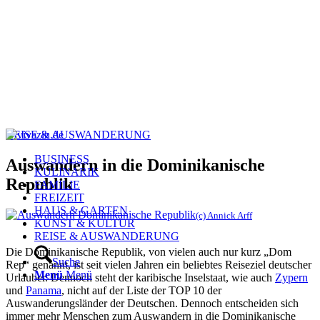
REISE & AUSWANDERUNG
BUSINESS
Auswandern in die Dominikanische
KULINARIK
Republik
FAMILIE
FREIZEIT
HAUS & GARTEN
(c) Annick Arff
KUNST & KULTUR
REISE & AUSWANDERUNG
Die Dominikanische Republik, von vielen auch nur kurz „Dom
Suche
Rep“ genannt, ist seit vielen Jahren ein beliebtes Reiseziel deutscher
Menü
Menü
Urlauber. Dennoch steht der karibische Inselstaat, wie auch
Zypern
und
Panama
, nicht auf der Liste der TOP 10 der
Auswanderungsländer der Deutschen. Dennoch entscheiden sich
immer mehr Menschen zum Auswandern in die Dominikanische