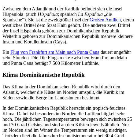
Zwischen dem Atlantik und der Karibik befindet sich die Insel
Hispaniola (auch
Hispañola
; spanisch
La Española
„die
Spanische“). Sie ist die zweitgrößte Insel der
Großen Antillen
, deren
westliches Drittel dem Staat Haiti gehört. Die anderen zwei Drittel
der Insel Hispaniola gehören zur Dominikanischen Republik.
Weiterhin gehören zur Dominikanischen Republik mehrere kleinere
Inseln und Koralleninseln (Cays).
Ein
Flug von Frankfurt am Main nach Punta Cana
dauert ungefähr
zehn Stunden. Die Die Flugstrecke zwischen Frankfurt am Main
und Punta Cana beträgt 7.500 Kilometer Luftlinie.
Klima Dominikanische Republik
Das Klima in der Dominikanischen Republik wird durch den
Atlantik, welcher die Küste im Norden umspült, die Karibik im
Süden sowie die Berge im Landesinnern bestimmt.
In der Dominikanischen Republik herrscht ein tropisch-feuchtes
Klima. Dabei ist besonders im Norden die Luftfeuchtigkeit sehr
hoch. Die jährlichen Tagestemperaturen bewegen sich zwischen 25
und 30 Grad Celsius und sind an den Küsten jeweils ähnlich. Nur
im Norden sind im Winter die Temperaturen ein wenig niedriger.
Trotzdem liegt die Jahresdurchschnittstemperatur bei 30,4 Grad.