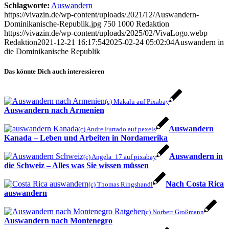
Schlagworte:
Auswandern
https://vivazin.de/wp-content/uploads/2021/12/Auswandern-
Dominikanische-Republik.jpg
750
1000
Redaktion
https://vivazin.de/wp-content/uploads/2025/02/VivaLogo.webp
Redaktion
2021-12-21 16:17:54
2025-02-24 05:02:04
Auswandern in
die Dominikanische Republik
Das könnte Dich auch interessieren
(c) Makalu auf Pixabay
Auswandern nach Armenien
Auswandern
(c) Andre Furtado auf pexels
Kanada – Leben und Arbeiten in Nordamerika
Auswandern in
(c) Angela_17 auf pixabay
die Schweiz – Alles was Sie wissen müssen
Nach Costa Rica
(c) Thomas Ringshandl
auswandern
(c) Norbert Großmann
Auswandern nach Montenegro