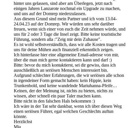
hinter uns gelassen, sind aber am Überlegen, jetzt nach
einigen Jahren Lanzarote nochmal ein Upgrade zu machen,
und uns auf der Domrep niederzulassen.
Aus diesem Grund sind mein Partner und ich vom 13.04-
24.04.23 auf der Domrep. Wir würden uns sehr darüber
freuen, wenn sich einer von euch die Zeit nehmen würde, und
uns für 2 oder 3 Tage die Insel zeigt. Bitte keine touristische
Führung, sondern alla :"Zeig mir dein Zuhause".
Es ist wohl selbstverständlich, dass wir alle Kosten tragen und
uns für deine Mühen auch finanziell erkenntlich zeigen.
Ich hinterlasse hier eine allgemeine Email-adresse von mir,
über die man mich gerne kontaktieren kann und darf :)
Bitte: bevor du mich kontaktierst, sei dir gewiss, dass ich
ausschließlich an seriösen Menschen interessiert bin.
Aufgrund schlechter Erfahrungen, die wir seriösen alle schon
in irgendeiner Form gemacht haben: kein Hippie, kein
Trunkenbold, und keine wandelnde Mariuhanna-Pfeife…
Keinen, der der Meinung ist, nichts zu bieten, nichts zu
wissen, aber schnell ein paar Taler machen kann.
Bitte nicht in den falschen Hals bekommen :)
Ich wäre in der Tat sehr dankbar, wenn ich über diesen Weg
einen seriösen Führer, egal welchen Geschlechts auftun
könnte.
Herzlichst
Mia