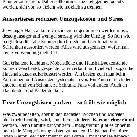
Plunder zu trennen. Daher sollte immer die Gelegenheit genutzt
werden, sich von so vielem wie möglich zu trennen.
Aussortieren reduziert Umzugskosten und Stress
Je weniger Hausrat beim Umziehen mitgenommen werden muss,
desto günstiger und weniger stressig wird der Umzug. So früh wie
möglich sollten alle Zimmer durchforstet und der Inhalt von
Schränken aussortiert werden. Alles wird ausgemistet, wofür man
keine Verwendung mehr hat.
Gut erhaltene Kleidung, Möbelstücke und Haushaltsgegenstände
können verschenkt, gespendet oder verkauft und vielleicht sogar die
Haushaltskasse aufgebessert werden. Am besten geht man beim
Aufräumen und Ausmisten systematisch vor. Ein Zimmer nach dem
anderen und von Schrank zu Schrank. Falls vorhanden: Auch an
Dachboden und Keller denken.
Erste Umzugskisten packen – so früh wie möglich
Was zwar behalten, aber in den nächsten Wochen und Monaten
nicht mehr benötigt wird, kann bereits in
leere Kartons eingeräumt
werden. Denn unmittelbar vor dem Umzugstermin gibt es ohnehin
noch jede Menge Umzugskisten zu packen. Da ist man froh über
jeden Karton, der nicht mehr in der akuten Umzugsphase gepackt