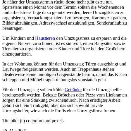
Je näher der Umzugstermin rückt, desto mehr gibt es zu tun.
Spätestens einen Monat vor dem Termin sollten die Wochenenden
und arbeitsfreie Tage dazu genutzt werden, leere Umzugskisten zu
organisieren, Verpackungsmaterial zu besorgen, Kartons zu packen,
Bilder abzuhängen, Adresswechsel anzukündigen, Sonderurlaub zu
beantragen.
Um Kindern und
Haustieren
den Umzugsstress zu ersparen und die
eigenen Nerven zu schonen, ist es sinnvoll, einen Babysitter sowie
Tiersitter zu organisieren oder Kinder und Tiere bei den Großeltern
einzuquartieren.
In der Wohnung können für den Umzugstag Türen ausgehängt und
Laufwege freigeräumt werden. Auch im Treppenhaus stehen
idealerweise keine unnötigen Gegenstände herum, damit das Kisten
schleppen und Möbel tragen reibungslos vonstatten geht.
Für den Umzugstag sollten kühle
Getränke
für die Umzugshelfer
bereitgestellt werden. Belegte Brötchen oder Pizza vom Lieferanten
sorgen für eine Stärkung zwischendurch. Nach erledigter Arbeit
gehört sich ein Trinkgeld, über das sich sowohl private
Umzugshelfer, wie auch die Profis einer Umzugsfirma freuen.
Titelbild: (c) cottonbro auf pexels
26. Mai 2021