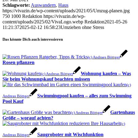
Schlagworte:
Auswandern
,
Haus
https://vivazin.de/wp-content/uploads/2021/05/Umzug-planen.jpg
750
1000
Redaktion
https://vivazin.de/wp-
content/uploads/2025/02/VivaLogo.webp
Redaktion
2021-05-26
11:21:37
2025-02-12 16:58:23
Umziehen ohne Stress
Das könnte Dich auch interessieren
(c) Andraes Böttger
Rosen pflanzen
Wohnung kaufen – Was
(c) Andreas Böttger
Sie beim Wohnungskauf beachten müssen
(c)
Swimmingpool kaufen – alles zum Swimming
Andreas Böttger
Pool Kauf
Gartenhaus
(c) Andreas Böttger
Größe – worauf achten?
(c)
Saugroboter mit Wischfunktion
Andreas Böttger