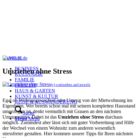
FAMILIE
BUSINESS
Umziehen ohne Stress
KULINARIK
FAMILIE
(c) cottonbro auf pexels
FREIZEIT
HAUS & GARTEN
KUNST & KULTUR
Egal ob Wohnungswechsel oder Umzug von der Mietwohnung ins
REISE & AUSWANDERUNG
Eigenheim. Wer bereits schon mal mit seinem kompletten Hausstand
umgezogen ist, denkt vermutlich mit Grauen an den nächsten
Suche
Umzugsstress. Dabei ist das
Umziehen ohne Stress
durchaus
Menü
Menü
möglich. Zumindest aber lässt sich mit guter Vorbereitung und Hilfe
der Wechsel von einem Wohnsitz zum anderen wesentlich
stressfreier gestalten. Hier kommen unsere Tipps für Ihren nächsten