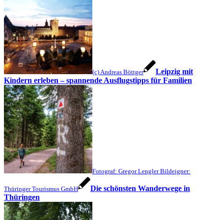
Leipzig mit
(c) Andreas Böttger
Kindern erleben – spannende Ausflugstipps für Familien
Fotograf: Gregor Lengler Bildeigner:
Die schönsten Wanderwege in
Thüringer Tourismus GmbH
Thüringen