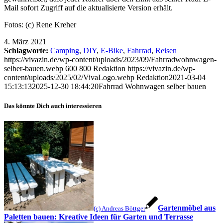
Mail sofort Zugriff auf die aktualisierte Version erhält.
Fotos: (c) Rene Kreher
4. März 2021
Schlagworte:
Camping
,
DIY
,
E-Bike
,
Fahrrad
,
Reisen
https://vivazin.de/wp-content/uploads/2023/09/Fahrradwohnwagen-
selber-bauen.webp
600
800
Redaktion
https://vivazin.de/wp-
content/uploads/2025/02/VivaLogo.webp
Redaktion
2021-03-04
15:13:13
2025-12-30 18:44:20
Fahrrad Wohnwagen selber bauen
Das könnte Dich auch interessieren
Gartenmöbel aus
(c) Andreas Böttger
Paletten bauen: Kreative Ideen für Garten und Terrasse