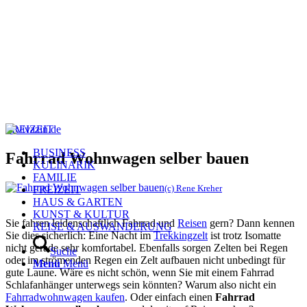
FREIZEIT
BUSINESS
Fahrrad Wohnwagen selber bauen
KULINARIK
FAMILIE
(c) Rene Kreher
FREIZEIT
HAUS & GARTEN
KUNST & KULTUR
Sie fahren leidenschaftlich Fahrrad und
Reisen
gern? Dann kennen
REISE & AUSWANDERUNG
Sie dies sicherlich: Eine Nacht im
Trekkingzelt
ist trotz Isomatte
nicht gerade sehr komfortabel. Ebenfalls sorgen Zelten bei Regen
Suche
oder im strömenden Regen ein Zelt aufbauen nicht unbedingt für
Menü
Menü
gute Laune. Wäre es nicht schön, wenn Sie mit einem Fahrrad
Schlafanhänger unterwegs sein könnten? Warum also nicht ein
Fahrradwohnwagen kaufen
. Oder einfach einen
Fahrrad