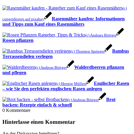
(c)
Rasenmäher kaufen: Informationen
congerdesign auf pixabay
und Tipps zum Kauf eines Rasenmähers
(c) Andraes Böttger
Rosen pflanzen
Bambus
(c) Thorsten Springer
Terrassendielen verlegen
Walderdbeeren pflanzen
(c) Andreas Böttger
und pflegen
Englischer Rasen
(c) Hennig Müllers
– wie Sie den perfekten englischen Rasen anlegen
Brot
(c) Andreas Böttger
backen: Rezepte einfach & schnell
0
Kommentare
Hinterlasse einen Kommentar
An der Diskussion beteiligen?