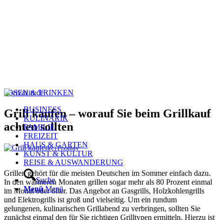
ESSEN & TRINKEN
BUSINESS
Grill kaufen – worauf Sie beim Grillkauf
KULINARIK
achten sollten
FAMILIE
FREIZEIT
HAUS & GARTEN
(c) Pixabay
KUNST & KULTUR
REISE & AUSWANDERUNG
Grillen gehört für die meisten Deutschen im Sommer einfach dazu.
Suche
In den wärmeren Monaten grillen sogar mehr als 80 Prozent einmal
Menü
Menü
im Monat oder öfter. Das Angebot an Gasgrills, Holzkohlengrills
und Elektrogrills ist groß und vielseitig. Um ein rundum
gelungenen, kulinarischen Grillabend zu verbringen, sollten Sie
zunächst einmal den für Sie richtigen Grilltypen ermitteln. Hierzu ist