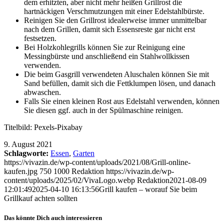
dem erhitzten, aber nicht mehr heißen Grillrost die
hartnäckigen Verschmutzungen mit einer Edelstahlbürste.
Reinigen Sie den Grillrost idealerweise immer unmittelbar
nach dem Grillen, damit sich Essensreste gar nicht erst
festsetzen.
Bei Holzkohlegrills können Sie zur Reinigung eine
Messingbürste und anschließend ein Stahlwollkissen
verwenden.
Die beim Gasgrill verwendeten Aluschalen können Sie mit
Sand befüllen, damit sich die Fettklumpen lösen, und danach
abwaschen.
Falls Sie einen kleinen Rost aus Edelstahl verwenden, können
Sie diesen ggf. auch in der Spülmaschine reinigen.
Titelbild: Pexels-Pixabay
9. August 2021
Schlagworte:
Essen
,
Garten
https://vivazin.de/wp-content/uploads/2021/08/Grill-online-
kaufen.jpg
750
1000
Redaktion
https://vivazin.de/wp-
content/uploads/2025/02/VivaLogo.webp
Redaktion
2021-08-09
12:01:49
2025-04-10 16:13:56
Grill kaufen – worauf Sie beim
Grillkauf achten sollten
Das könnte Dich auch interessieren