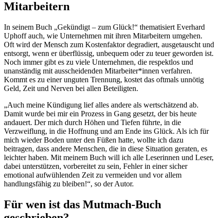
Mitarbeitern
In seinem Buch „Gekündigt – zum Glück!“ thematisiert Everhard
Uphoff auch, wie Unternehmen mit ihren Mitarbeitern umgehen.
Oft wird der Mensch zum Kostenfaktor degradiert, ausgetauscht und
entsorgt, wenn er überflüssig, unbequem oder zu teuer geworden ist.
Noch immer gibt es zu viele Unternehmen, die respektlos und
unanständig mit ausscheidenden Mitarbeiter*innen verfahren.
Kommt es zu einer unguten Trennung, kostet das oftmals unnötig
Geld, Zeit und Nerven bei allen Beteiligten.
„Auch meine Kündigung lief alles andere als wertschätzend ab.
Damit wurde bei mir ein Prozess in Gang gesetzt, der bis heute
andauert. Der mich durch Höhen und Tiefen führte, in die
Verzweiflung, in die Hoffnung und am Ende ins Glück. Als ich für
mich wieder Boden unter den Füßen hatte, wollte ich dazu
beitragen, dass andere Menschen, die in diese Situation geraten, es
leichter haben. Mit meinem Buch will ich alle Leserinnen und Leser,
dabei unterstützen, vorbereitet zu sein, Fehler in einer sicher
emotional aufwühlenden Zeit zu vermeiden und vor allem
handlungsfähig zu bleiben!“, so der Autor.
Für wen ist das Mutmach-Buch
geschrieben?