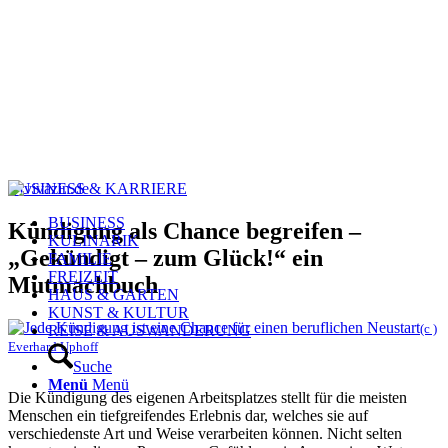
BUSINESS & KARRIERE
BUSINESS
Kündigung als Chance begreifen –
KULINARIK
„Gekündigt – zum Glück!“ ein
FAMILIE
FREIZEIT
Mutmachbuch
HAUS & GARTEN
KUNST & KULTUR
(c )
REISE & AUSWANDERUNG
Everhard Uphoff
Suche
Menü
Menü
Die Kündigung des eigenen Arbeitsplatzes stellt für die meisten
Menschen ein tiefgreifendes Erlebnis dar, welches sie auf
verschiedenste Art und Weise verarbeiten können. Nicht selten