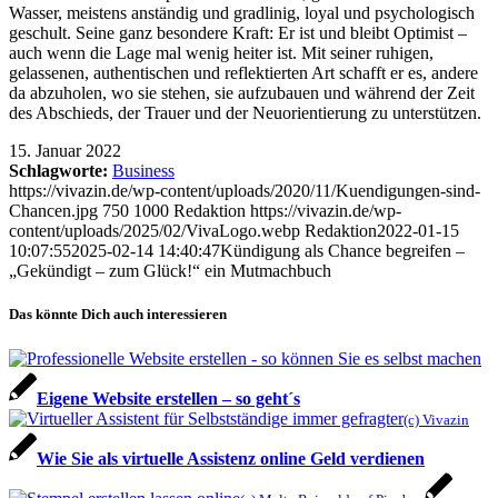
Wasser, meistens anständig und gradlinig, loyal und psychologisch
geschult. Seine ganz besondere Kraft: Er ist und bleibt Optimist –
auch wenn die Lage mal wenig heiter ist. Mit seiner ruhigen,
gelassenen, authentischen und reflektierten Art schafft er es, andere
da abzuholen, wo sie stehen, sie aufzubauen und während der Zeit
des Abschieds, der Trauer und der Neuorientierung zu unterstützen.
15. Januar 2022
Schlagworte:
Business
https://vivazin.de/wp-content/uploads/2020/11/Kuendigungen-sind-
Chancen.jpg
750
1000
Redaktion
https://vivazin.de/wp-
content/uploads/2025/02/VivaLogo.webp
Redaktion
2022-01-15
10:07:55
2025-02-14 14:40:47
Kündigung als Chance begreifen –
„Gekündigt – zum Glück!“ ein Mutmachbuch
Das könnte Dich auch interessieren
Eigene Website erstellen – so geht´s
(c) Vivazin
Wie Sie als virtuelle Assistenz online Geld verdienen