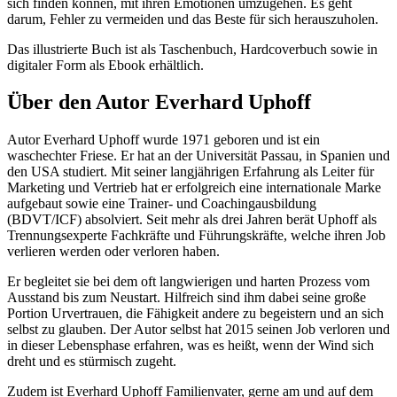
sich finden können, mit ihren Emotionen umzugehen. Es geht
darum, Fehler zu vermeiden und das Beste für sich herauszuholen.
Das illustrierte Buch ist als Taschenbuch, Hardcoverbuch sowie in
digitaler Form als Ebook erhältlich.
Über den Autor Everhard Uphoff
Autor Everhard Uphoff wurde 1971 geboren und ist ein
waschechter Friese. Er hat an der Universität Passau, in Spanien und
den USA studiert. Mit seiner langjährigen Erfahrung als Leiter für
Marketing und Vertrieb hat er erfolgreich eine internationale Marke
aufgebaut sowie eine Trainer- und Coachingausbildung
(BDVT/ICF) absolviert. Seit mehr als drei Jahren berät Uphoff als
Trennungsexperte Fachkräfte und Führungskräfte, welche ihren Job
verlieren werden oder verloren haben.
Er begleitet sie bei dem oft langwierigen und harten Prozess vom
Ausstand bis zum Neustart. Hilfreich sind ihm dabei seine große
Portion Urvertrauen, die Fähigkeit andere zu begeistern und an sich
selbst zu glauben. Der Autor selbst hat 2015 seinen Job verloren und
in dieser Lebensphase erfahren, was es heißt, wenn der Wind sich
dreht und es stürmisch zugeht.
Zudem ist Everhard Uphoff Familienvater, gerne am und auf dem