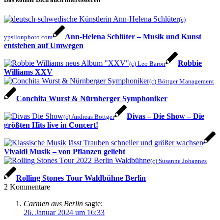
(c)
Ann-Helena Schlüter – Musik und Kunst
ypsilonphoto.com
entstehen auf Umwegen
Robbie
(c) Leo Baron
Williams XXV
(c) Böttger Management
Conchita Wurst & Nürnberger Symphoniker
Divas – Die Show – Die
(c) Andreas Böttger
größten Hits live in Concert!
Vivaldi Musik – von Pflanzen geliebt
(c) Susanne Johannes
Rolling Stones Tour Waldbühne Berlin
2
Kommentare
Carmen aus Berlin
sagte:
26. Januar 2024 um 16:33