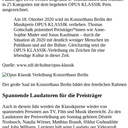
in 25 Kategorien mit dem begehrten OPUS KLASSIK Preis
ausgezeichnet.
Am 18. Oktober 2020 wird im Konzerthaus Berlin der
Musikpreis OPUS KLASSIK verliehen. Thomas
Gottschalk präsentiert Preisträger*innen wie Anne-
Sophie Mutter und Jonas Kaufmann – durch die
Situation ab 2020 mit deutlich weniger Menschen im
Publikum und auf der Bühne. Gleichzeitig setzt die
OPUS KLASSIK-Verleihung ein Zeichen für eine
lebendige Kultur in dieser Zeit.
Quelle: www.zdf.de/kultur/opus-klassik
Der große Saal im Konzerthaus Berlin bildet den feierlichen Rahm
Spannende Laudatoren für die Preisträger
Auch in diesem Jahr werden die Klassikpreise wieder von
spannenden Personen aus TV, Film und Musik überreicht. Zu den
Laudatoren der Preisverleihung am Sonntag gehören Désirée
Nosbusch, Natalia Wörner, Matthias Brandt, Hildur Guðnadóttir
und John Williams. Letzterer hält seine Laudatio per Videogruß.