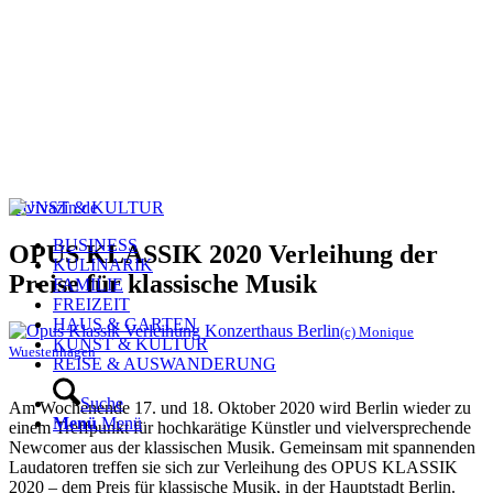
KUNST & KULTUR
BUSINESS
OPUS KLASSIK 2020 Verleihung der
KULINARIK
Preise für klassische Musik
FAMILIE
FREIZEIT
HAUS & GARTEN
(c) Monique
KUNST & KULTUR
Wuestenhagen
REISE & AUSWANDERUNG
Suche
Am Wochenende 17. und 18. Oktober 2020 wird Berlin wieder zu
Menü
Menü
einem Treffpunkt für hochkarätige Künstler und vielversprechende
Newcomer aus der klassischen Musik. Gemeinsam mit spannenden
Laudatoren treffen sie sich zur Verleihung des OPUS KLASSIK
2020 – dem Preis für klassische Musik, in der Hauptstadt Berlin.