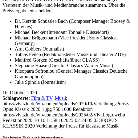
Vertretern der Musik- und Medienbranche zusammen. Über die
Preisvergabe entscheiden:
Dr. Kerstin Schüssler-Bach (Composer Manager Boosey &
Hawkes)
Michael Becker (Intendant Tonhalle Düsseldorf)
Michael Brüggemann (Vice President Sony Classical
Germany)
Arnt Cobbers (Journalist)
Tobias Feilen (Redaktionsleiter Musik und Theater ZDF)
Manfred Görgen (Geschäftsführer CLASS)
Stephanie Haase (Director Classics Warner Music)
Kleopatra Sofroniou (General Manager Classics Deutsche
Grammophon)
Julia Spinola (Journalistin)
16. Oktober 2020
Schlagworte:
Film & TV
,
Musik
https://vivazin.de/wp-content/uploads/2020/10/Verleihung-Preise-
Opus-Klassik-2020-1.jpg
750
1000
Redaktion
https://vivazin.de/wp-content/uploads/2025/02/VivaLogo.webp
Redaktion
2020-10-16 11:58:10
2025-02-24 05:03:30
OPUS
KLASSIK 2020 Verleihung der Preise für klassische Musik
Das könnte Dich auch interessieren