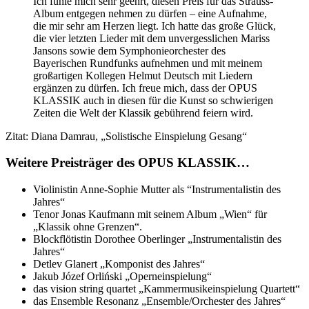
Ich fühle mich sehr geehrt, diesen Preis für das Strauss-
Album entgegen nehmen zu dürfen – eine Aufnahme,
die mir sehr am Herzen liegt. Ich hatte das große Glück,
die vier letzten Lieder mit dem unvergesslichen Mariss
Jansons sowie dem Symphonieorchester des
Bayerischen Rundfunks aufnehmen und mit meinem
großartigen Kollegen Helmut Deutsch mit Liedern
ergänzen zu dürfen. Ich freue mich, dass der OPUS
KLASSIK auch in diesen für die Kunst so schwierigen
Zeiten die Welt der Klassik gebührend feiern wird.
Zitat: Diana Damrau, „Solistische Einspielung Gesang“
Weitere Preisträger des OPUS KLASSIK…
Violinistin Anne-Sophie Mutter als “Instrumentalistin des
Jahres“
Tenor Jonas Kaufmann mit seinem Album „Wien“ für
„Klassik ohne Grenzen“.
Blockflötistin Dorothee Oberlinger „Instrumentalistin des
Jahres“
Detlev Glanert „Komponist des Jahres“
Jakub Józef Orliński „Operneinspielung“
das vision string quartet „Kammermusikeinspielung Quartett“
das Ensemble Resonanz „Ensemble/Orchester des Jahres“