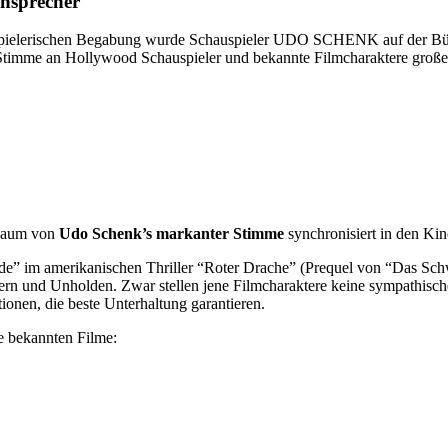
onsprecher
hauspielerischen Begabung wurde Schauspieler UDO SCHENK auf der 
e Stimme an Hollywood Schauspieler und bekannte Filmcharaktere groß
 Raum von
Udo Schenk’s markanter Stimme
synchronisiert in den Ki
yde” im amerikanischen Thriller “Roter Drache” (Prequel von “Das Schw
n und Unholden. Zwar stellen jene Filmcharaktere keine sympathischen
onen, die beste Unterhaltung garantieren.
e bekannten Filme: