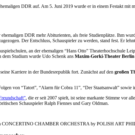
 ehemaligen DDR auf. Am 5. Juni 2019 wurde er in einem Festakt mit
r ehemaligen DDR mehr Abiturienten, als freie Studienplätze. Ihm wur
zugezogen. Der Entschluss, Schauspieler zu werden, stand fest. Er lehn
hauspielschulen, an der ehemaligen “Hans Otto” Theaterhochschule Leipz
ach dem Studium wurde Udo Schenk ans
Maxim-Gorki-Theater Berlin
seine Karriere in der Bundesrepublik fort. Zunächst auf den
großen Th
Folgen von “Tatort”, “Alarm für Cobra 11”, “Der Staatsanwalt” sowie i
 Freundschaft”
, die er seit 2007 spielt, ist seine markante Stimme vor
britischen Schauspieler Ralph Fiennes und Gary Oldman.
yk und dem CONCERTINO CHAMBER ORCHESTRA by POLISH ART 