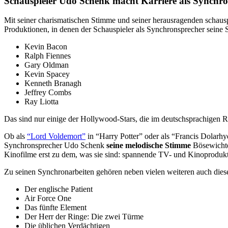
Schauspieler Udo Schenk macht Karriere als Synchr
Mit seiner charismatischen Stimme und seiner herausragenden sc
Produktionen, in denen der Schauspieler als Synchronsprecher sein
Kevin Bacon
Ralph Fiennes
Gary Oldman
Kevin Spacey
Kenneth Branagh
Jeffrey Combs
Ray Liotta
Das sind nur einige der Hollywood-Stars, die im deutschsprachigen
Ob als
“Lord Voldemort”
in “Harry Potter” oder als “Francis Dolarh
Synchronsprecher Udo Schenk
seine melodische Stimme
Bösewichter
Kinofilme erst zu dem, was sie sind: spannende TV- und Kinoprodukti
Zu seinen Synchronarbeiten gehören neben vielen weiteren auch dies
Der englische Patient
Air Force One
Das fünfte Element
Der Herr der Ringe: Die zwei Türme
Die üblichen Verdächtigen