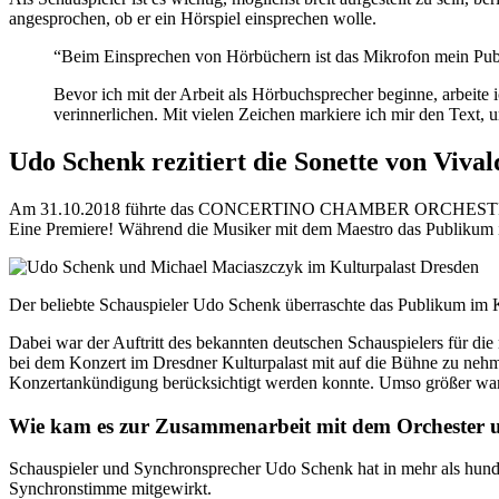
angesprochen, ob er ein Hörspiel einsprechen wolle.
“Beim Einsprechen von Hörbüchern ist das Mikrofon mein Publik
Bevor ich mit der Arbeit als Hörbuchsprecher beginne, arbeite 
verinnerlichen. Mit vielen Zeichen markiere ich mir den Text, 
Udo Schenk rezitiert die Sonette von Vival
Am 31.10.2018 führte das CONCERTINO CHAMBER ORCHESTRA und Ma
Eine Premiere! Während die Musiker mit dem Maestro das Publikum i
Der beliebte Schauspieler Udo Schenk überraschte das Publikum im K
Dabei war der Auftritt des bekannten deutschen Schauspielers für 
bei dem Konzert im Dresdner Kulturpalast mit auf die Bühne zu neh
Konzertankündigung berücksichtigt werden konnte. Umso größer war d
Wie kam es zur Zusammenarbeit mit dem Orchester 
Schauspieler und Synchronsprecher Udo Schenk hat in mehr als hunde
Synchronstimme mitgewirkt.