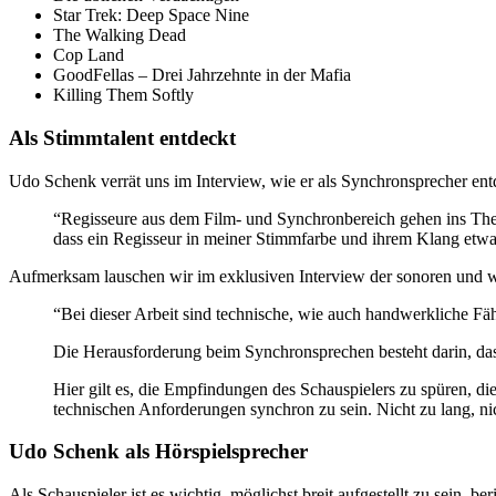
Star Trek: Deep Space Nine
The Walking Dead
Cop Land
GoodFellas – Drei Jahrzehnte in der Mafia
Killing Them Softly
Als Stimmtalent entdeckt
Udo Schenk verrät uns im Interview, wie er als Synchronsprecher en
“Regisseure aus dem Film- und Synchronbereich gehen ins Theat
dass ein Regisseur in meiner Stimmfarbe und ihrem Klang etwa
Aufmerksam lauschen wir im exklusiven Interview der sonoren und w
“Bei dieser Arbeit sind technische, wie auch handwerkliche Fäh
Die Herausforderung beim Synchronsprechen besteht darin, dass
Hier gilt es, die Empfindungen des Schauspielers zu spüren, 
technischen Anforderungen synchron zu sein. Nicht zu lang, ni
Udo Schenk als Hörspielsprecher
Als Schauspieler ist es wichtig, möglichst breit aufgestellt zu sein,