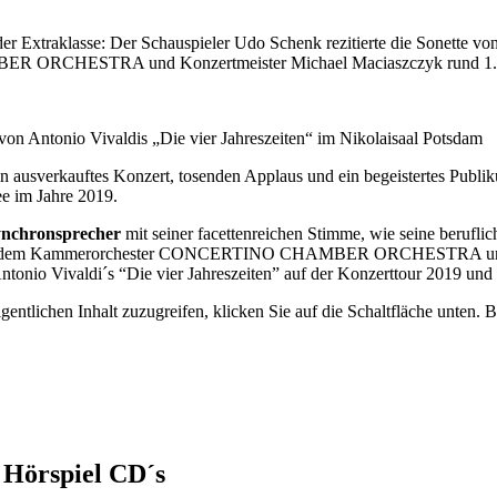
er Extraklasse: Der Schauspieler Udo Schenk rezitierte die Sonette von
BER ORCHESTRA und Konzertmeister Michael Maciaszczyk rund 1.
von Antonio Vivaldis „Die vier Jahreszeiten“ im Nikolaisaal Potsdam
n ausverkauftes Konzert, tosenden Applaus und ein begeistertes Publi
e im Jahre 2019.
ynchronsprecher
mit seiner facettenreichen Stimme, wie seine berufli
eit mit dem Kammerorchester CONCERTINO CHAMBER ORCHESTRA und
ntonio Vivaldi´s “Die vier Jahreszeiten” auf der Konzerttour 2019 und
gentlichen Inhalt zuzugreifen, klicken Sie auf die Schaltfläche unten. 
 Hörspiel CD´s