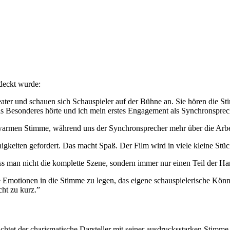
tdeckt wurde:
er und schauen sich Schauspieler auf der Bühne an. Sie hören die Sti
s Besonderes hörte und ich mein erstes Engagement als Synchronsprech
armen Stimme, während uns der Synchronsprecher mehr über die Arbeit
igkeiten gefordert. Das macht Spaß. Der Film wird in viele kleine Stüc
 man nicht die komplette Szene, sondern immer nur einen Teil der Han
die Emotionen in die Stimme zu legen, das eigene schauspielerische Kö
cht zu kurz.”
 berichtet der charismatische Darsteller mit seiner ausdrucksstarken St