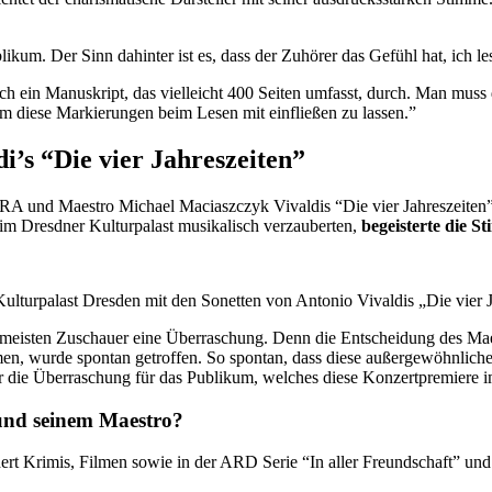
um. Der Sinn dahinter ist es, dass der Zuhörer das Gefühl hat, ich les
ich ein Manuskript, das vielleicht 400 Seiten umfasst, durch. Man muss
um diese Markierungen beim Lesen mit einfließen zu lassen.”
di’s “Die vier Jahreszeiten”
estro Michael Maciaszczyk Vivaldis “Die vier Jahreszeiten” ers
m Dresdner Kulturpalast musikalisch verzauberten,
begeisterte die 
ulturpalast Dresden mit den Sonetten von Antonio Vivaldis „Die vier J
die meisten Zuschauer eine Überraschung. Denn die Entscheidung des 
men, wurde spontan getroffen. So spontan, dass diese außergewöhnlic
ie Überraschung für das Publikum, welches diese Konzertpremiere im 
und seinem Maestro?
rt Krimis, Filmen sowie in der ARD Serie “In aller Freundschaft” und