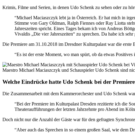
Krimis, Filme und Serien, in denen Udo Schenk zu sehen oder zu höre
“Michael Maciaszczyk lebt ja in Österreich. Er hat mich in ir
Stimme von Gary Oldman, Ralph Fiennes oder Ray Liotta steht. S
Jahreszeiten spricht. Eines Tages bekam ich von Andreas B
Vivaldis „Die vier Jahreszeiten“ zu sprechen. Da habe ich sehr
Die Premiere am 31.10.2018 im Dresdner Kulturpalast war die erst
“Es ist der erste Moment, wo man spürt, ob da etwas Positives i
Maestro Michael Maciaszczyk und Schauspieler Udo Schenk sind nich
Welche Eindrücke hatte Udo Schenk bei der Premiere
Die Zusammenarbeit mit dem Kammerorchester und Udo Schenk war nic
“Bei der Premiere im Kulturpalast Dresden rezitierte ich die S
Theateraufführungen der letzten Jahrzehnte pro Abend im Köln
Doch nicht nur die Anzahl der Gäste war für den gefragten Synchrons
“Aber auch das Sprechen in so einem großen Saal, wie dem Dre