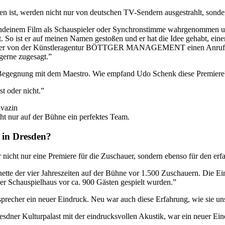
n ist, werden nicht nur von deutschen TV-Sendern ausgestrahlt, sonder
gendeinem Film als Schauspieler oder Synchronstimme wahrgenommen und 
o ist er auf meinen Namen gestoßen und er hat die Idee gehabt, einen 
öttger von der Künstleragentur BÖTTGER MANAGEMENT einen Anruf mi
 gerne zugesagt.”
e Begegnung mit dem Maestro. Wie empfand Udo Schenk diese Premiere
st oder nicht.”
t nur auf der Bühne ein perfektes Team.
 in Dresden?
ht nur eine Premiere für die Zuschauer, sondern ebenso für den erf
onette der vier Jahreszeiten auf der Bühne vor 1.500 Zuschauern. Die E
er Schauspielhaus vor ca. 900 Gästen gespielt wurden.”
precher ein neuer Eindruck. Neu war auch diese Erfahrung, wie sie un
sdner Kulturpalast mit der eindrucksvollen Akustik, war ein neuer Ein