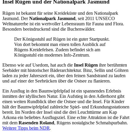
Insel Rügen und der Nationalpark Jasmund
Rügen ist bekannt für seine Kreideküste und den Nationalpark
Jasmund. Der
Nationalpark Jasmund
, seit 2011 UNSECO
Weltnaturerbe ist ein wertvoller Lebensraum für Fauna und Flora.
Besonders beeindruckend sind die Buchenwälder.
Der Königsstuhl auf Rügen ist ein guter Startpunkt.
Von dort bekommt man einen tollen Ausblick auf
Rügens Kreidefelsen. Zudem befindet sich am
Königsstuhl ein modernes Info-Zentrum.
Ebenso wie auf Usedom, hat auch die
Insel Rügen
ihre berühmten
Seebäder mit historischer Bäderarchitektur. Binz, Sellin und Göhren
laden zu jeder Jahreszeit ein, über den feinen Sandstrand zu laufen
und auf einer der Seebrücken über die Ostsee zu flanieren.
Ein Ausflug in den Baumwipfelpfad ist ein spannendes Erlebnis
inmitten der idyllischen Natur. Ein Aufstieg in den Adlerhorst gibt
einen weiten Rundblick über die Ostsee und die Insel. Für Kinder
hält der Baumwipfelpfad zahlreiche Spiel- und Erkundungsstationen
bereit. Im Norden der Insel sind die drei Leuchttürme am Kap
Arkona ein beliebtes Ausflugsziel. Eine echte Attraktion ist die Fahrt
mit dem
Rasenden Roland
, Rügens nostalgische Schmalspurbahn.
Weitere Tipps beim NDR
.