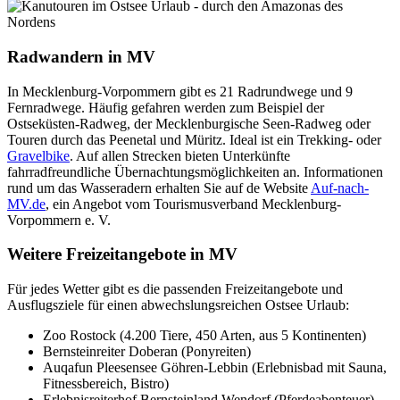
Radwandern in MV
In Mecklenburg-Vorpommern gibt es 21 Radrundwege und 9
Fernradwege. Häufig gefahren werden zum Beispiel der
Ostseküsten-Radweg, der Mecklenburgische Seen-Radweg oder
Touren durch das Peenetal und Müritz. Ideal ist ein Trekking- oder
Gravelbike
. Auf allen Strecken bieten Unterkünfte
fahrradfreundliche Übernachtungsmöglichkeiten an. Informationen
rund um das Wasseradern erhalten Sie auf de Website
Auf-nach-
MV.de
, ein Angebot vom Tourismusverband Mecklenburg-
Vorpommern e. V.
Weitere Freizeitangebote in MV
Für jedes Wetter gibt es die passenden Freizeitangebote und
Ausflugsziele für einen abwechslungsreichen Ostsee Urlaub:
Zoo Rostock (4.200 Tiere, 450 Arten, aus 5 Kontinenten)
Bernsteinreiter Doberan (Ponyreiten)
Auqafun Pleesensee Göhren-Lebbin (Erlebnisbad mit Sauna,
Fitnessbereich, Bistro)
Erlebnisreiterhof Bernsteinland Wendorf (Pferdeabenteuer)