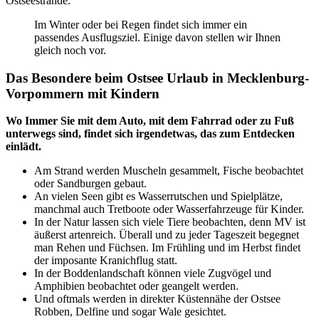
Ostseestrände.
Im Winter oder bei Regen findet sich immer ein
passendes Ausflugsziel. Einige davon stellen wir Ihnen
gleich noch vor.
Das Besondere beim Ostsee Urlaub in Mecklenburg-
Vorpommern mit Kindern
Wo Immer Sie mit dem Auto, mit dem Fahrrad oder zu Fuß
unterwegs sind, findet sich irgendetwas, das zum Entdecken
einlädt.
Am Strand werden Muscheln gesammelt, Fische beobachtet
oder Sandburgen gebaut.
An vielen Seen gibt es Wasserrutschen und Spielplätze,
manchmal auch Tretboote oder Wasserfahrzeuge für Kinder.
In der Natur lassen sich viele Tiere beobachten, denn MV ist
äußerst artenreich. Überall und zu jeder Tageszeit begegnet
man Rehen und Füchsen. Im Frühling und im Herbst findet
der imposante Kranichflug statt.
In der Boddenlandschaft können viele Zugvögel und
Amphibien beobachtet oder geangelt werden.
Und oftmals werden in direkter Küstennähe der Ostsee
Robben, Delfine und sogar Wale gesichtet.