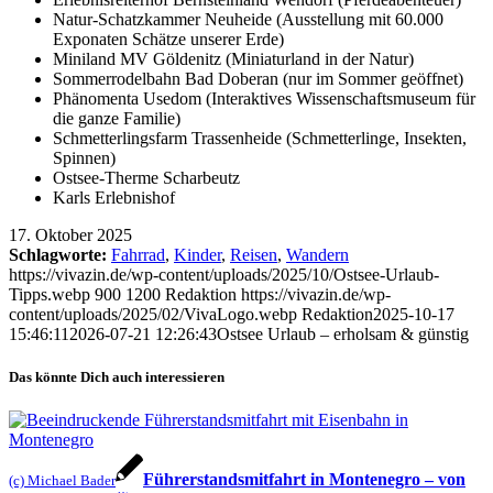
Natur-Schatzkammer Neuheide (Ausstellung mit 60.000
Exponaten Schätze unserer Erde)
Miniland MV Göldenitz (Miniaturland in der Natur)
Sommerrodelbahn Bad Doberan (nur im Sommer geöffnet)
Phänomenta Usedom (Interaktives Wissenschaftsmuseum für
die ganze Familie)
Schmetterlingsfarm Trassenheide (Schmetterlinge, Insekten,
Spinnen)
Ostsee-Therme Scharbeutz
Karls Erlebnishof
17. Oktober 2025
Schlagworte:
Fahrrad
,
Kinder
,
Reisen
,
Wandern
https://vivazin.de/wp-content/uploads/2025/10/Ostsee-Urlaub-
Tipps.webp
900
1200
Redaktion
https://vivazin.de/wp-
content/uploads/2025/02/VivaLogo.webp
Redaktion
2025-10-17
15:46:11
2026-07-21 12:26:43
Ostsee Urlaub – erholsam & günstig
Das könnte Dich auch interessieren
Führerstandsmitfahrt in Montenegro – von
(c) Michael Bader