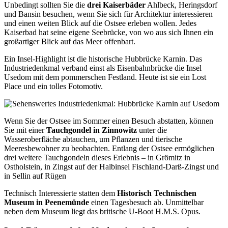
Unbedingt sollten Sie die
drei Kaiserbäder
Ahlbeck, Heringsdorf
und Bansin besuchen, wenn Sie sich für Architektur interessieren
und einen weiten Blick auf die Ostsee erleben wollen. Jedes
Kaiserbad hat seine eigene Seebrücke, von wo aus sich Ihnen ein
großartiger Blick auf das Meer offenbart.
Ein Insel-Highlight ist die historische Hubbrücke Karnin. Das
Industriedenkmal verband einst als Eisenbahnbrücke die Insel
Usedom mit dem pommerschen Festland. Heute ist sie ein Lost
Place und ein tolles Fotomotiv.
Wenn Sie der Ostsee im Sommer einen Besuch abstatten, können
Sie mit einer
Tauchgondel in Zinnowitz
unter die
Wasseroberfläche abtauchen, um Pflanzen und tierische
Meeresbewohner zu beobachten. Entlang der Ostsee ermöglichen
drei weitere Tauchgondeln dieses Erlebnis – in Grömitz in
Ostholstein, in Zingst auf der Halbinsel Fischland-Darß-Zingst und
in Sellin auf Rügen
Technisch Interessierte statten dem
Historisch Technischen
Museum in Peenemünde
einen Tagesbesuch ab. Unmittelbar
neben dem Museum liegt das britische U-Boot H.M.S. Opus.