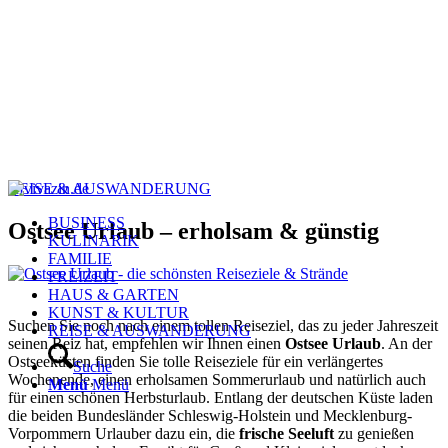
REISE & AUSWANDERUNG
BUSINESS
Ostsee Urlaub – erholsam & günstig
KULINARIK
FAMILIE
FREIZEIT
HAUS & GARTEN
KUNST & KULTUR
Suchen Sie noch nach einem tollen Reiseziel, das zu jeder Jahreszeit
REISE & AUSWANDERUNG
seinen Reiz hat, empfehlen wir Ihnen einen
Ostsee Urlaub
. An der
Ostseeküsten finden Sie tolle Reiseziele für ein verlängertes
Suche
Wochenende, einen erholsamen Sommerurlaub und natürlich auch
Menü
Menü
für einen schönen Herbsturlaub. Entlang der deutschen Küste laden
die beiden Bundesländer Schleswig-Holstein und Mecklenburg-
Vorpommern Urlauber dazu ein, die
frische Seeluft
zu genießen