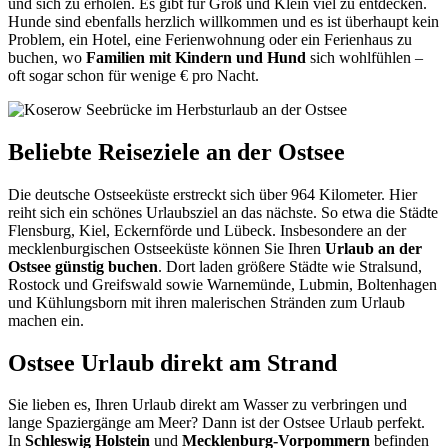
und sich zu erholen. Es gibt für Groß und Klein viel zu entdecken.
Hunde sind ebenfalls herzlich willkommen und es ist überhaupt kein
Problem, ein Hotel, eine Ferienwohnung oder ein Ferienhaus zu
buchen, wo
Familien mit Kindern und Hund
sich wohlfühlen –
oft sogar schon für wenige € pro Nacht.
Beliebte Reiseziele an der Ostsee
Die deutsche Ostseeküste erstreckt sich über 964 Kilometer. Hier
reiht sich ein schönes Urlaubsziel an das nächste. So etwa die Städte
Flensburg, Kiel, Eckernförde und Lübeck. Insbesondere an der
mecklenburgischen Ostseeküste können Sie Ihren
Urlaub an der
Ostsee günstig buchen
. Dort laden größere Städte wie Stralsund,
Rostock und Greifswald sowie Warnemünde, Lubmin, Boltenhagen
und Kühlungsborn mit ihren malerischen Stränden zum Urlaub
machen ein.
Ostsee Urlaub direkt am Strand
Sie lieben es, Ihren Urlaub direkt am Wasser zu verbringen und
lange Spaziergänge am Meer? Dann ist der Ostsee Urlaub perfekt.
In
Schleswig Holstein
und
Mecklenburg-Vorpommern
befinden