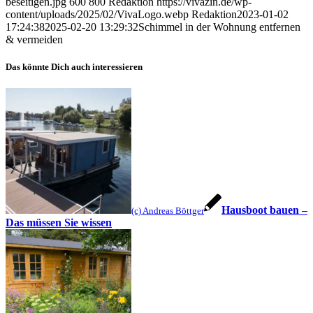
beseitigen.jpg
600
800
Redaktion
https://vivazin.de/wp-
content/uploads/2025/02/VivaLogo.webp
Redaktion
2023-01-02
17:24:38
2025-02-20 13:29:32
Schimmel in der Wohnung entfernen
& vermeiden
Das könnte Dich auch interessieren
Hausboot bauen –
(c) Andreas Böttger
Das müssen Sie wissen