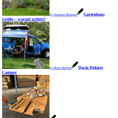
Gartenhaus
(c) Andreas Böttger
Größe – worauf achten?
Dacia Dokker
(c) Rene Kreher
Camper