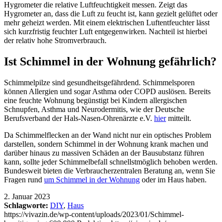
Hygrometer die relative Luftfeuchtigkeit messen. Zeigt das
Hygrometer an, dass die Luft zu feucht ist, kann gezielt gelüftet oder
mehr geheizt werden. Mit einem elektrischen Luftentfeuchter lässt
sich kurzfristig feuchter Luft entgegenwirken. Nachteil ist hierbei
der relativ hohe Stromverbrauch.
Ist Schimmel in der Wohnung gefährlich?
Schimmelpilze sind gesundheitsgefährdend. Schimmelsporen
können Allergien und sogar Asthma oder COPD auslösen. Bereits
eine feuchte Wohnung begünstigt bei Kindern allergischen
Schnupfen, Asthma und Neurodermitis, wie der Deutsche
Berufsverband der Hals-Nasen-Ohrenärzte e.V.
hier
mitteilt.
Da Schimmelflecken an der Wand nicht nur ein optisches Problem
darstellen, sondern Schimmel in der Wohnung krank machen und
darüber hinaus zu massiven Schäden an der Bausubstanz führen
kann, sollte jeder Schimmelbefall schnellstmöglich behoben werden.
Bundesweit bieten die Verbraucherzentralen Beratung an, wenn Sie
Fragen rund
um Schimmel in der Wohnung
oder im Haus haben.
2. Januar 2023
Schlagworte:
DIY
,
Haus
https://vivazin.de/wp-content/uploads/2023/01/Schimmel-