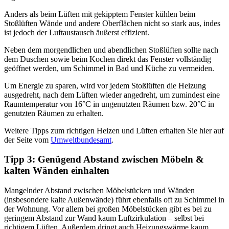
Anders als beim Lüften mit gekipptem Fenster kühlen beim
Stoßlüften Wände und andere Oberflächen nicht so stark aus, indes
ist jedoch der Luftaustausch äußerst effizient.
Neben dem morgendlichen und abendlichen Stoßlüften sollte nach
dem Duschen sowie beim Kochen direkt das Fenster vollständig
geöffnet werden, um Schimmel in Bad und Küche zu vermeiden.
Um Energie zu sparen, wird vor jedem Stoßlüften die Heizung
ausgedreht, nach dem Lüften wieder angedreht, um zumindest eine
Raumtemperatur von 16°C in ungenutzten Räumen bzw. 20°C in
genutzten Räumen zu erhalten.
Weitere Tipps zum richtigen Heizen und Lüften erhalten Sie hier auf
der Seite vom
Umweltbundesamt
.
Tipp 3: Genügend Abstand zwischen Möbeln &
kalten Wänden einhalten
Mangelnder Abstand zwischen Möbelstücken und Wänden
(insbesondere kalte Außenwände) führt ebenfalls oft zu Schimmel in
der Wohnung. Vor allem bei großen Möbelstücken gibt es bei zu
geringem Abstand zur Wand kaum Luftzirkulation – selbst bei
richtigem Lüften. Außerdem dringt auch Heizungswärme kaum