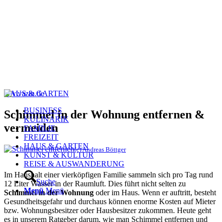
HAUS & GARTEN
BUSINESS
Schimmel in der Wohnung entfernen &
KULINARIK
vermeiden
FAMILIE
FREIZEIT
HAUS & GARTEN
(c) Andreas Böttger
KUNST & KULTUR
REISE & AUSWANDERUNG
Im Haushalt einer vierköpfigen Familie sammeln sich pro Tag rund
Suche
12 Liter Wasser in der Raumluft. Dies führt nicht selten zu
Menü
Menü
Schimmel in der Wohnung
oder im Haus. Wenn er auftritt, besteht
Gesundheitsgefahr und durchaus können enorme Kosten auf Mieter
bzw. Wohnungsbesitzer oder Hausbesitzer zukommen. Heute geht
es in unserem Ratgeber darum, wie man Schimmel entfernen und