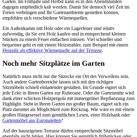
Garten. Im Frühjahr und Herbst kann es in den Abendstunden
dagegen empfindlich kalt werden. Damit Sie dennoch viel Zeit im
Freien verbringen und Ihr Gartenambiente genießen können,
empfehlen sich verschiedene Wärmequellen.
Ein Außenkamin mit Holz oder ein Lagerfeuer sind relativ
aufwendig, da Sie erst Holz kaufen und in entsprechend kleinen
Stücken zu einem Feuer entfachen müssen. Viel schneller und
bequemer geht es mit einem Heizstrahler, zum Beispiel mit einem
Heizpilz als effektive Wärmequelle auf der Terrasse
.
Noch mehr Sitzplätze im Garten
Natürlich muss nicht nur die Sitzecke ein Ort des Verweilens sein.
Auch andere Gartenbereiche lassen sich mit den richtigen
Sitzmöbeln schnell einladender gestalten. Im Grunde eignet sich
jede Ecke in Ihrem Garten zur Ruheoase. Oder die Gartenmitte wird
dank einer schicken Holzpergola mit immergrüner Bepflanzung zum
Highlight. Steht in Ihrem Garten ein großer Baum, eignet sich ein
Platz darunter als Möglichkeit zum Rückzug. Wie wäre es mit einem
großen Hängesessel zum gemütlichen Lesen, einer Holzbank oder
Gartenmöbel aus Europaletten
?
Auf der hauseigenen Terrasse dürfen entsprechende Sitzmöbel
ebenfalls nicht fehlen. Hier können Sie gemütlich frühstücken oder