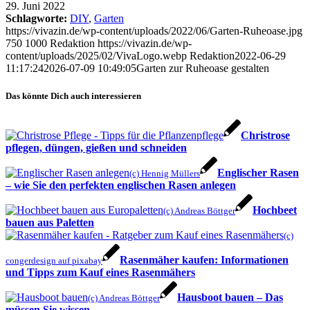
29. Juni 2022
Schlagworte:
DIY
,
Garten
https://vivazin.de/wp-content/uploads/2022/06/Garten-Ruheoase.jpg
750
1000
Redaktion
https://vivazin.de/wp-
content/uploads/2025/02/VivaLogo.webp
Redaktion
2022-06-29
11:17:24
2026-07-09 10:49:05
Garten zur Ruheoase gestalten
Das könnte Dich auch interessieren
Christrose
pflegen, düngen, gießen und schneiden
Englischer Rasen
(c) Hennig Müllers
– wie Sie den perfekten englischen Rasen anlegen
Hochbeet
(c) Andreas Böttger
bauen aus Paletten
(c)
Rasenmäher kaufen: Informationen
congerdesign auf pixabay
und Tipps zum Kauf eines Rasenmähers
Hausboot bauen – Das
(c) Andreas Böttger
müssen Sie wissen