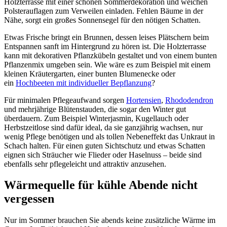
Holzterrasse mit einer schönen Sommerdekoration und weichen
Polsterauflagen zum Verweilen einladen. Fehlen Bäume in der
Nähe, sorgt ein großes Sonnensegel für den nötigen Schatten.
Etwas Frische bringt ein Brunnen, dessen leises Plätschern beim
Entspannen sanft im Hintergrund zu hören ist. Die Holzterrasse
kann mit dekorativen Pflanzkübeln gestaltet und von einem bunten
Pflanzenmix umgeben sein. Wie wäre es zum Beispiel mit einem
kleinen Kräutergarten, einer bunten Blumenecke oder
ein
Hochbeeten mit individueller Bepflanzung
?
Für minimalen Pflegeaufwand sorgen
Hortensien
,
Rhododendron
und mehrjährige Blütenstauden, die sogar den Winter gut
überdauern. Zum Beispiel Winterjasmin, Kugellauch oder
Herbstzeitlose sind dafür ideal, da sie ganzjährig wachsen, nur
wenig Pflege benötigen und als tollen Nebeneffekt das Unkraut in
Schach halten. Für einen guten Sichtschutz und etwas Schatten
eignen sich Sträucher wie Flieder oder Haselnuss – beide sind
ebenfalls sehr pflegeleicht und attraktiv anzusehen.
Wärmequelle für kühle Abende nicht
vergessen
Nur im Sommer brauchen Sie abends keine zusätzliche Wärme im