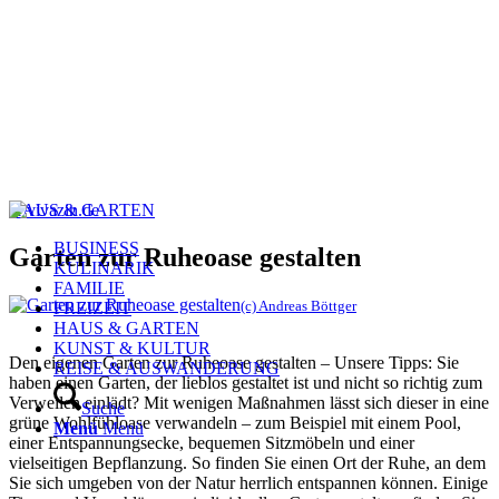
HAUS & GARTEN
BUSINESS
Garten zur Ruheoase gestalten
KULINARIK
FAMILIE
(c) Andreas Böttger
FREIZEIT
HAUS & GARTEN
KUNST & KULTUR
Den eigenen Garten zur Ruheoase gestalten – Unsere Tipps: Sie
REISE & AUSWANDERUNG
haben einen Garten, der lieblos gestaltet ist und nicht so richtig zum
Verweilen einlädt? Mit wenigen Maßnahmen lässt sich dieser in eine
Suche
grüne Wohlfühloase verwandeln – zum Beispiel mit einem Pool,
Menü
Menü
einer Entspannungsecke, bequemen Sitzmöbeln und einer
vielseitigen Bepflanzung. So finden Sie einen Ort der Ruhe, an dem
Sie sich umgeben von der Natur herrlich entspannen können. Einige