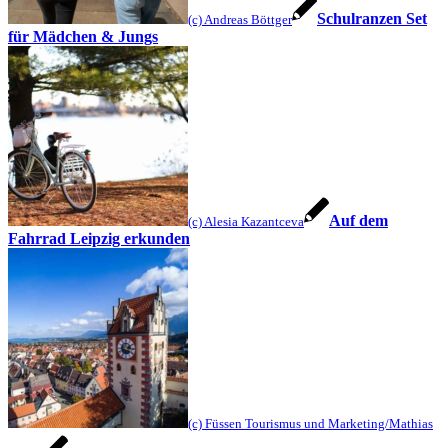
Schulranzen Set
(c) Andreas Böttger
für Mädchen & Jungs
Auf dem
(c) Alesia Kazantceva
Fahrrad Leipzig erkunden
(c) Füssen Tourismus und Marketing/Mathias