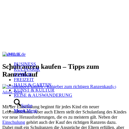
FAMILIE
BUSINESS
Schulranzen kaufen – Tipps zum
KULINARIK
Ranzenkauf
FAMILIE
FREIZEIT
HAUS & GARTEN
(c)
KUNST & KULTUR
Adobe Stock
REISE & AUSWANDERUNG
Suche
Mit der Einschulung beginnt für jedes Kind ein neuer
Menü
Menü
Lebensabschnitt. Aber auch Eltern stellt der Schulanfang des Kindes
vor neue Herausforderungen, die es zu meistern gilt. Neben der
Einschulung
gehört auch der Kauf des richtigen Ranzens dazu.
Dabei muß ein Schulranzen die Ansprüche der Eltern erfüllen, aber