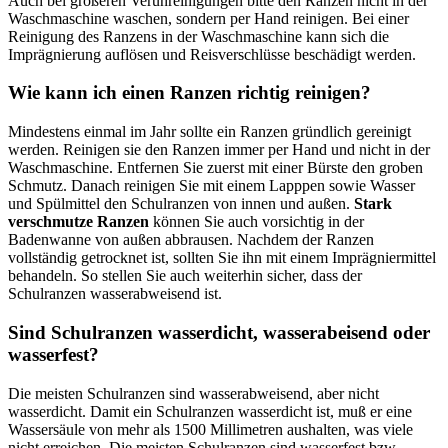
Auch bei größeren Verunreinigungen bitte den Ranzen nicht in der
Waschmaschine waschen, sondern per Hand reinigen. Bei einer
Reinigung des Ranzens in der Waschmaschine kann sich die
Imprägnierung auflösen und Reisverschlüsse beschädigt werden.
Wie kann ich einen Ranzen richtig reinigen?
Mindestens einmal im Jahr sollte ein Ranzen gründlich gereinigt
werden. Reinigen sie den Ranzen immer per Hand und nicht in der
Waschmaschine. Entfernen Sie zuerst mit einer Bürste den groben
Schmutz. Danach reinigen Sie mit einem Lapppen sowie Wasser
und Spülmittel den Schulranzen von innen und außen.
Stark
verschmutze Ranzen
können Sie auch vorsichtig in der
Badenwanne von außen abbrausen. Nachdem der Ranzen
vollständig getrocknet ist, sollten Sie ihn mit einem Imprägniermittel
behandeln. So stellen Sie auch weiterhin sicher, dass der
Schulranzen wasserabweisend ist.
Sind Schulranzen wasserdicht, wasserabeisend oder
wasserfest?
Die meisten Schulranzen sind wasserabweisend, aber nicht
wasserdicht. Damit ein Schulranzen wasserdicht ist, muß er eine
Wassersäule von mehr als 1500 Millimetren aushalten, was viele
nicht erreichen. Die meisten Schulranzen sind wasserfest bzw.