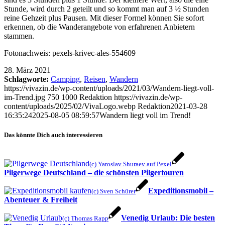
Stunde, wird durch 2 geteilt und so kommt man auf 3 ½ Stunden
reine Gehzeit plus Pausen. Mit dieser Formel können Sie sofort
erkennen, ob die Wanderangebote von erfahrenen Anbietern
stammen.
Fotonachweis: pexels-krivec-ales-554609
28. März 2021
Schlagworte:
Camping
,
Reisen
,
Wandern
https://vivazin.de/wp-content/uploads/2021/03/Wandern-liegt-voll-
im-Trend.jpg
750
1000
Redaktion
https://vivazin.de/wp-
content/uploads/2025/02/VivaLogo.webp
Redaktion
2021-03-28
16:35:24
2025-08-05 08:59:57
Wandern liegt voll im Trend!
Das könnte Dich auch interessieren
(c) Yaroslav Shuraev auf Pexel
Pilgerwege Deutschland – die schönsten Pilgertouren
Expeditionsmobil –
(c) Sven Schürer
Abenteuer & Freiheit
Venedig Urlaub: Die besten
(c) Thomas Rapp