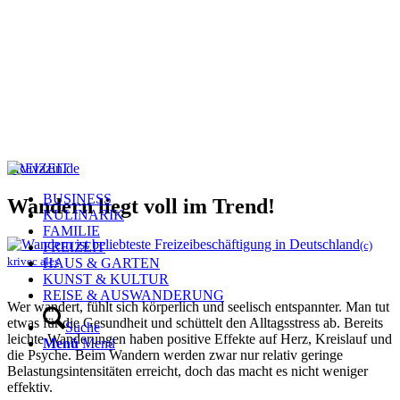
FREIZEIT
BUSINESS
Wandern liegt voll im Trend!
KULINARIK
FAMILIE
(c)
FREIZEIT
krivec ales
HAUS & GARTEN
KUNST & KULTUR
REISE & AUSWANDERUNG
Wer wandert, fühlt sich körperlich und seelisch entspannter. Man tut
etwas für die Gesundheit und schüttelt den Alltagsstress ab. Bereits
Suche
leichte Wanderungen haben positive Effekte auf Herz, Kreislauf und
Menü
Menü
die Psyche. Beim Wandern werden zwar nur relativ geringe
Belastungsintensitäten erreicht, doch das macht es nicht weniger
effektiv.