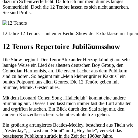
dazu im Scheinwerferlicht. Da lob ich mir mein dünnes langes
Sommerkleid. Doch die 12 Tenöre lassen es sich nicht anmerken.
Sie sind Profis.
12 Jahre 12 Tenors – mit einer Berlin-Show der Extraklasse im Tipi 
12 Tenors Repertoire Jubiläumsshow
Die Show beginnt. Der Tenor Alexander Herzog kündigt auf sehr
launige Weise ein Lied der ältesten deutschen Boy Group, den
Comedian Harmonists, an. Die ersten Lacher aus dem Publikum
sind zu hören. So beginnt mit „Mein kleiner grüner Kaktus“ ein
buntes Potpourri aus allen Genres. Die 12 Tenöre geben mit
Stimme, Mimik, Gesten alles.
Mit dem Leonard Cohen Song „Hallelujah“ kommt eine andere
Stimmung auf. Dieses Lied lässt mich immer fast die Luft anhalten
und ergriffen lauschen. Ein Blick durch den Saal zeigt mir, den
anderen Konzertbesuchern scheint es ähnlich zu gehen.
Ein großartig arrangiertes Beatles-Medley, bestehend aus Titeln wie
„Yesterday“, „Twist and Shout“ und „Hey Jude“, versetzt das
begeisterte Publikum zurück in die Zeit der 1960er Jahre.