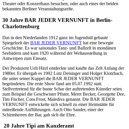
Theater oder Konzerthaus besuchen, oder auch eines der beiden
bekannten Berliner Veranstaltungszelte.
30 Jahre BAR JEDER VERNUNFT in Berlin-
Charlottenburg
Das in den Niederlanden 1912 ganz im Jugendstil gebaute
Spiegelzelt der
BAR JEDER VERNUNFT
hat eine bewegte
Geschichte. Es war saisonales Tanz- und Ballzelt in mondänen
Seebädern und kam 1920 während der Weltausstellung in
Antwerpen zum Einsatz.
Der Produzent Ueli Hirzl entdeckte und kaufte das Zelt Anfang der
1980er. Er übergab es 1992 Lutz Deisinger und Holger Klotzbach,
die unter seiner Kuppel die BAR JEDER VERNUNFT
begründeten. Die erste Show fand am 05.07.1992 statt.
Stellvertretend für die bunte Schar der auftretenden Künstler seien
zum Beispiel die Geschwister Pfister, Meret Becker, Georgette Dee,
Tim Fischer, Cora Frost, Malediva genannt. Die BAR JEDER
VERNUNFT entwickelte sich schnell zu einer Heimstätte für
mitreißende Aufführungen. Auch Otto Sander, einer der
Schirmherren der Bar, gab sich die Ehre.
20 Jahre Tipi am Kanzleramt