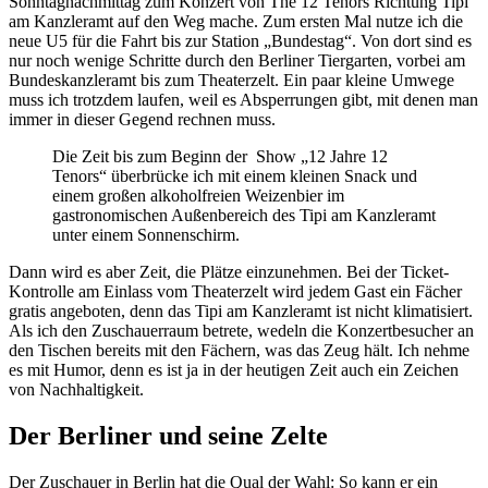
Sonntagnachmittag zum Konzert von The 12 Tenors Richtung Tipi
am Kanzleramt auf den Weg mache. Zum ersten Mal nutze ich die
neue U5 für die Fahrt bis zur Station „Bundestag“. Von dort sind es
nur noch wenige Schritte durch den Berliner Tiergarten, vorbei am
Bundeskanzleramt bis zum Theaterzelt. Ein paar kleine Umwege
muss ich trotzdem laufen, weil es Absperrungen gibt, mit denen man
immer in dieser Gegend rechnen muss.
Die Zeit bis zum Beginn der Show „12 Jahre 12
Tenors“ überbrücke ich mit einem kleinen Snack und
einem großen alkoholfreien Weizenbier im
gastronomischen Außenbereich des Tipi am Kanzleramt
unter einem Sonnenschirm.
Dann wird es aber Zeit, die Plätze einzunehmen. Bei der Ticket-
Kontrolle am Einlass vom Theaterzelt wird jedem Gast ein Fächer
gratis angeboten, denn das Tipi am Kanzleramt ist nicht klimatisiert.
Als ich den Zuschauerraum betrete, wedeln die Konzertbesucher an
den Tischen bereits mit den Fächern, was das Zeug hält. Ich nehme
es mit Humor, denn es ist ja in der heutigen Zeit auch ein Zeichen
von Nachhaltigkeit.
Der Berliner und seine Zelte
Der Zuschauer in Berlin hat die Qual der Wahl: So kann er ein