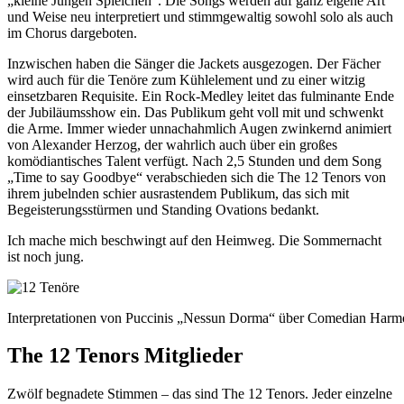
„kleine Jungen Spielchen“. Die Songs werden auf ganz eigene Art
und Weise neu interpretiert und stimmgewaltig sowohl solo als auch
im Chorus dargeboten.
Inzwischen haben die Sänger die Jackets ausgezogen. Der Fächer
wird auch für die Tenöre zum Kühlelement und zu einer witzig
einsetzbaren Requisite. Ein Rock-Medley leitet das fulminante Ende
der Jubiläumsshow ein. Das Publikum geht voll mit und schwenkt
die Arme. Immer wieder unnachahmlich Augen zwinkernd animiert
von Alexander Herzog, der wahrlich auch über ein großes
komödiantisches Talent verfügt. Nach 2,5 Stunden und dem Song
„Time to say Goodbye“ verabschieden sich die The 12 Tenors von
ihrem jubelnden schier ausrastendem Publikum, das sich mit
Begeisterungsstürmen und Standing Ovations bedankt.
Ich mache mich beschwingt auf den Heimweg. Die Sommernacht
ist noch jung.
Interpretationen von Puccinis „Nessun Dorma“ über Comedian Harmon
The 12 Tenors Mitglieder
Zwölf begnadete Stimmen – das sind The 12 Tenors. Jeder einzelne