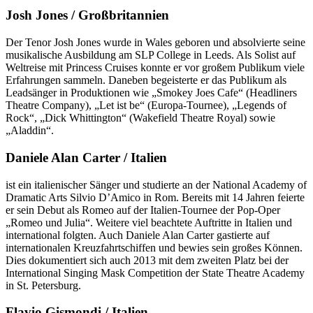
Josh Jones / Großbritannien
Der Tenor Josh Jones wurde in Wales geboren und absolvierte seine
musikalische Ausbildung am SLP College in Leeds. Als Solist auf
Weltreise mit Princess Cruises konnte er vor großem Publikum viele
Erfahrungen sammeln. Daneben begeisterte er das Publikum als
Leadsänger in Produktionen wie „Smokey Joes Cafe“ (Headliners
Theatre Company), „Let ist be“ (Europa-Tournee), „Legends of
Rock“, „Dick Whittington“ (Wakefield Theatre Royal) sowie
„Aladdin“.
Daniele Alan Carter / Italien
ist ein italienischer Sänger und studierte an der National Academy of
Dramatic Arts Silvio D’Amico in Rom. Bereits mit 14 Jahren feierte
er sein Debut als Romeo auf der Italien-Tournee der Pop-Oper
„Romeo und Julia“. Weitere viel beachtete Auftritte in Italien und
international folgten. Auch Daniele Alan Carter gastierte auf
internationalen Kreuzfahrtschiffen und bewies sein großes Können.
Dies dokumentiert sich auch 2013 mit dem zweiten Platz bei der
International Singing Mask Competition der State Theatre Academy
in St. Petersburg.
Flavio Gismondi / Italien