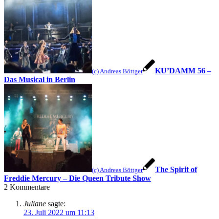
KU’DAMM 56 –
(c) Andreas Böttger
Das Musical in Berlin
The Spirit of
(c) Andreas Böttger
Freddie Mercury – Die Queen Tribute Show
2
Kommentare
Juliane
sagte:
23. Juli 2022 um 11:13