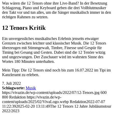
Was wären die 12 Tenors ohne ihre Live-Band? In der Besetzung
Schlagzeug, Piano und Keyboard geben die drei Vollblutmusiker
den Takt vor und tun alles, um die Sänger musikalisch immer in den
richtigen Rahmen zu setzten.
12 Tenors Kritik
Ein unvergessliches musikalisches Erlebnis jenseits etwaiger
Grenzen zwischen leichter und klassischer Musik. Die 12 Tenors
überzeugen mit Stimmgewalt, Timbre, Finesse und Gespür für
Timing bei Gesang und Gesten. Dabei sind die 12 Tenöre witzig
und ungezwungen. Der Zuschauer wird im wahrsten Sinne des
Wortes 180 Minuten unterhalten.
Mein Tipp: Die 12 Tenors sind noch bis zum 16.07.2022 im Tipi im
Kanzleramt zu erleben.
7. Juli 2022
Schlagworte:
Musik
https://vivazin.de/wp-content/uploads/2022/07/12-Tenors.jpg
600
800
Redaktion
https://vivazin.de/wp-
content/uploads/2025/02/VivaLogo.webp
Redaktion
2022-07-07
11:22:39
2025-02-20 13:11:49
The 12 Tenors 12 Jahre Jubiläumstour
2022/2023