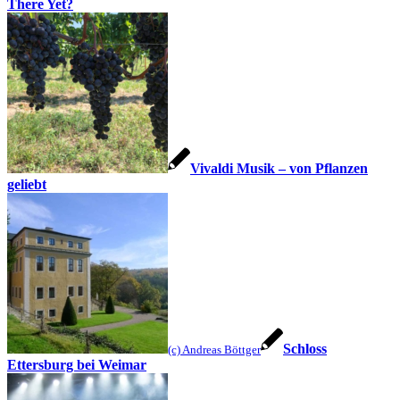
There Yet?
Vivaldi Musik – von Pflanzen
geliebt
Schloss
(c) Andreas Böttger
Ettersburg bei Weimar