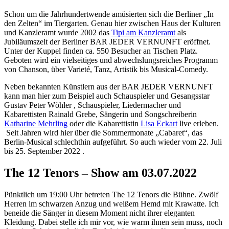
Schon um die Jahrhundertwende amüsierten sich die Berliner „In
den Zelten“ im Tiergarten. Genau hier zwischen Haus der Kulturen
und Kanzleramt wurde 2002 das
Tipi am Kanzleramt
als
Jubiläumszelt der Berliner BAR JEDER VERNUNFT eröffnet.
Unter der Kuppel finden ca. 550 Besucher an Tischen Platz.
Geboten wird ein vielseitiges und abwechslungsreiches Programm
von Chanson, über Varieté, Tanz, Artistik bis Musical-Comedy.
Neben bekannten Künstlern aus der BAR JEDER VERNUNFT
kann man hier zum Beispiel auch Schauspieler und Gesangsstar
Gustav Peter Wöhler , Schauspieler, Liedermacher und
Kabarettisten Rainald Grebe, Sängerin und Songschreiberin
Katharine Mehrling
oder die Kabarettistin
Lisa Eckart
live erleben.
Seit Jahren wird hier über die Sommermonate „Cabaret“, das
Berlin-Musical schlechthin aufgeführt. So auch wieder vom 22. Juli
bis 25. September 2022 .
The 12 Tenors – Show am 03.07.2022
Pünktlich um 19:00 Uhr betreten The 12 Tenors die Bühne. Zwölf
Herren im schwarzen Anzug und weißem Hemd mit Krawatte. Ich
beneide die Sänger in diesem Moment nicht ihrer eleganten
Kleidung. Dabei stelle ich mir vor, wie warm ihnen sein muss, noch