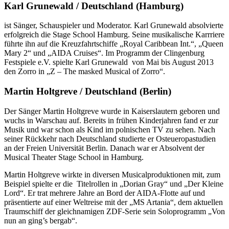
Karl Grunewald / Deutschland (Hamburg)
ist Sänger, Schauspieler und Moderator. Karl Grunewald absolvierte
erfolgreich die Stage School Hamburg. Seine musikalische Karrriere
führte ihn auf die Kreuzfahrtschiffe „Royal Caribbean Int.“, „Queen
Mary 2“ und „AIDA Cruises“. Im Programm der Clingenburg
Festspiele e.V. spielte Karl Grunewald von Mai bis August 2013
den Zorro in „Z – The masked Musical of Zorro“.
Martin Holtgreve / Deutschland (Berlin)
Der Sänger Martin Holtgreve wurde in Kaiserslautern geboren und
wuchs in Warschau auf. Bereits in frühen Kinderjahren fand er zur
Musik und war schon als Kind im polnischen TV zu sehen. Nach
seiner Rückkehr nach Deutschland studierte er Osteueropastudien
an der Freien Universität Berlin. Danach war er Absolvent der
Musical Theater Stage School in Hamburg.
Martin Holtgreve wirkte in diversen Musicalproduktionen mit, zum
Beispiel spielte er die Titelrollen in „Dorian Gray“ und „Der Kleine
Lord“. Er trat mehrere Jahre an Bord der AIDA-Flotte auf und
präsentierte auf einer Weltreise mit der „MS Artania“, dem aktuellen
Traumschiff der gleichnamigen ZDF-Serie sein Soloprogramm „Von
nun an ging’s bergab“.