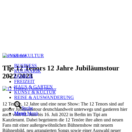
KUNST & KULTUR
BUSINESS
The 12 Tenors 12 Jahre Jubiläumstour
KULINARIK
2022/2023
FAMILIE
FREIZEIT
HAUS & GARTEN
(c) Andreas Böttger
KUNST & KULTUR
REISE & AUSWANDERUNG
12 Tenöre, 12 Jahre und eine neue Show: The 12 Tenors sind auf
Suche
großer Jubiläumstour deutschlandweit unterwegs und gastieren hier
Menü
Menü
auch vom 12. Juni bis 16. Juli 2022 in Berlin im Tipi am
Kanzleramt. Dabei begeistern die 12 Tenöre ihre alten und neuen
Fans mit einer außergewöhnlichen Bühnenshow mit neuem
Bühnenbild, neu arrangierten Songs sowie einer Auswahl neuer