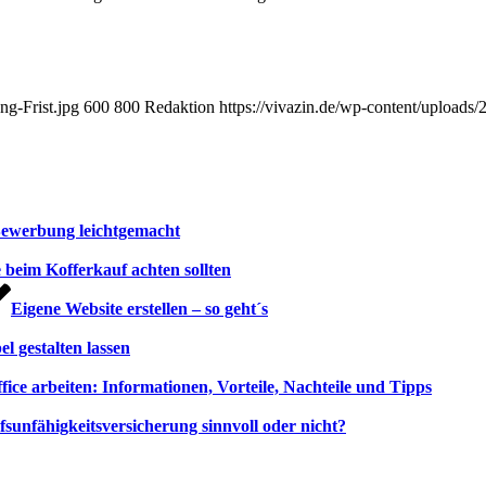
ng-Frist.jpg
600
800
Redaktion
https://vivazin.de/wp-content/upload
ewerbung leichtgemacht
 beim Kofferkauf achten sollten
Eigene Website erstellen – so geht´s
l gestalten lassen
ice arbeiten: Informationen, Vorteile, Nachteile und Tipps
fsunfähigkeitsversicherung sinnvoll oder nicht?