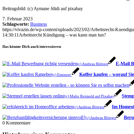
Beitragsbild: (c) Aymane Jdidi auf pixabay
7. Februar 2023
Schlagworte:
Business
https://vivazin.de/wp-content/uploads/2023/02/Arbeitsrecht-Kuendigu
14:30:11
Arbeitsrecht Kündigung – was kann man tun?
Das könnte Dich auch interessieren
E-Mail B
(c) Andreas Böttger
Koffer kaufen – worauf Sie
(c) Eminent
Stempe
(c) Malte Reimold auf Pixabay
Im Homeoff
(c) Andreas Böttger
Beru
(c) Andreas Böttger
0
Kommentare