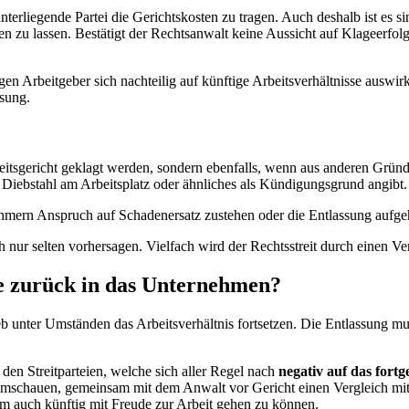
nterliegende Partei die Gerichtskosten zu tragen. Auch deshalb ist es s
 zu lassen. Bestätigt der Rechtsanwalt keine Aussicht auf Klageerfol
en Arbeitgeber sich nachteilig auf künftige Arbeitsverhältnisse auswi
ösung.
eitsgericht geklagt werden, sondern ebenfalls, wenn aus anderen Grün
iebstahl am Arbeitsplatz oder ähnliches als Kündigungsgrund angibt.
hmern Anspruch auf Schadenersatz zustehen oder die Entlassung aufg
 nur selten vorhersagen. Vielfach wird der Rechtsstreit durch einen V
e zurück in das Unternehmen?
b unter Umständen das Arbeitsverhältnis fortsetzen. Die Entlassung m
 den Streitparteien, welche sich aller Regel nach
negativ auf das fortg
 umschauen, gemeinsam mit dem Anwalt vor Gericht einen Vergleich mi
um auch künftig mit Freude zur Arbeit gehen zu können.