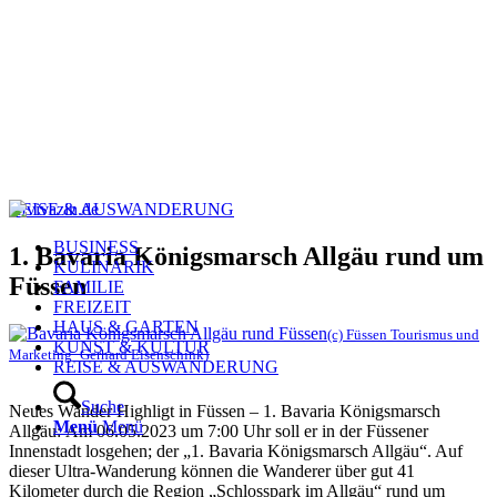
REISE & AUSWANDERUNG
BUSINESS
1. Bavaria Königsmarsch Allgäu rund um
KULINARIK
Füssen
FAMILIE
FREIZEIT
HAUS & GARTEN
(c) Füssen Tourismus und
KUNST & KULTUR
Marketing_Gerhard Eisenschink)
REISE & AUSWANDERUNG
Suche
Neues Wander Highligt in Füssen – 1. Bavaria Königsmarsch
Menü
Menü
Allgäu: Am 06.05.2023 um 7:00 Uhr soll er in der Füssener
Innenstadt losgehen; der „1. Bavaria Königsmarsch Allgäu“. Auf
dieser Ultra-Wanderung können die Wanderer über gut 41
Kilometer durch die Region „Schlosspark im Allgäu“ rund um