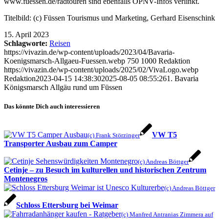
www.fuessen.de/radtouren sind ebenfalls ÖPNV-Infos verlinkt.
Titelbild: (c) Füssen Tourismus und Marketing, Gerhard Eisenschink
15. April 2023
Schlagworte:
Reisen
https://vivazin.de/wp-content/uploads/2023/04/Bavaria-
Koenigsmarsch-Allgaeu-Fuessen.webp
750
1000
Redaktion
https://vivazin.de/wp-content/uploads/2025/02/VivaLogo.webp
Redaktion
2023-04-15 14:38:30
2025-08-05 08:55:26
1. Bavaria
Königsmarsch Allgäu rund um Füssen
Das könnte Dich auch interessieren
VW T5
(c) Frank Störzinger
Transporter Ausbau zum Camper
(c) Andreas Böttger
Cetinje – zu Besuch im kulturellen und historischen Zentrum
Montenegros
(c) Andreas Böttger
Schloss Ettersburg bei Weimar
(c) Manfred Antranias Zimmera auf