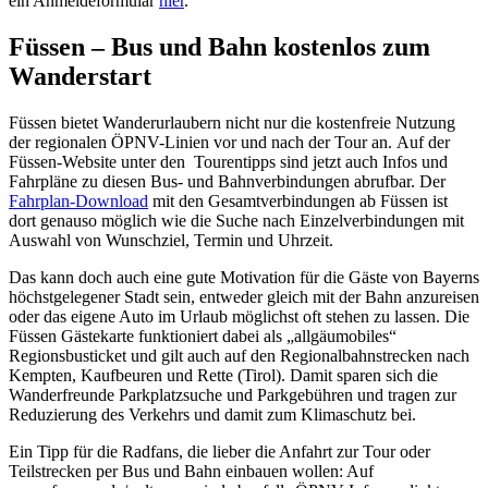
ein Anmeldeformular
hier
.
Füssen – Bus und Bahn kostenlos zum
Wanderstart
Füssen bietet Wanderurlaubern nicht nur die kostenfreie Nutzung
der regionalen ÖPNV-Linien vor und nach der Tour an. Auf der
Füssen-Website unter den Tourentipps sind jetzt auch Infos und
Fahrpläne zu diesen Bus- und Bahnverbindungen abrufbar. Der
Fahrplan-Download
mit den Gesamtverbindungen ab Füssen ist
dort genauso möglich wie die Suche nach Einzelverbindungen mit
Auswahl von Wunschziel, Termin und Uhrzeit.
Das kann doch auch eine gute Motivation für die Gäste von Bayerns
höchstgelegener Stadt sein, entweder gleich mit der Bahn anzureisen
oder das eigene Auto im Urlaub möglichst oft stehen zu lassen. Die
Füssen Gästekarte funktioniert dabei als „allgäumobiles“
Regionsbusticket und gilt auch auf den Regionalbahnstrecken nach
Kempten, Kaufbeuren und Rette (Tirol). Damit sparen sich die
Wanderfreunde Parkplatzsuche und Parkgebühren und tragen zur
Reduzierung des Verkehrs und damit zum Klimaschutz bei.
Ein Tipp für die Radfans, die lieber die Anfahrt zur Tour oder
Teilstrecken per Bus und Bahn einbauen wollen: Auf