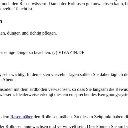
nur noch den Rasen wässern. Damit der Rollrasen gut anwachsen kann, be
zeltief feucht ist.
n
hen, düngen und richtig pflegen.
t es einige Dinge zu beachten. (c) VIVAZIN.DE
 sehr wichtig. In den ersten vierzehn Tagen sollten Sie daher täglich
m Abend.
ensoden mit dem Erdboden verwachsen, so dass Sie langsam die Bewäss
ässern. Idealerweise erledigt dies ein entsprechendes Beregnungssyste
it dem
Rasenmäher
den Rollrasen mähen. Zu diesem Zeitpunkt haben die
der Rollrasen angewachsen und verwurzelt sein. Dies können Sie am bes