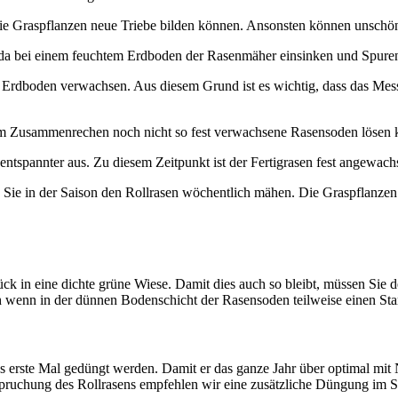
die Graspflanzen neue Triebe bilden können. Ansonsten können unschön
 da bei einem feuchtem Erdboden der Rasenmäher einsinken und Spuren 
 Erdboden verwachsen. Aus diesem Grund ist es wichtig, dass das Mes
im Zusammenrechen noch nicht so fest verwachsene Rasensoden lösen 
entspannter aus. Zu diesem Zeitpunkt ist der Fertigrasen fest angewa
 Sie in der Saison den Rollrasen wöchentlich mähen. Die Graspflanzen
ück in eine dichte grüne Wiese. Damit dies auch so bleibt, müssen Sie
 wenn in der dünnen Bodenschicht der Rasensoden teilweise einen Star
rste Mal gedüngt werden. Damit er das ganze Jahr über optimal mit Näh
nspruchung des Rollrasens empfehlen wir eine zusätzliche Düngung im