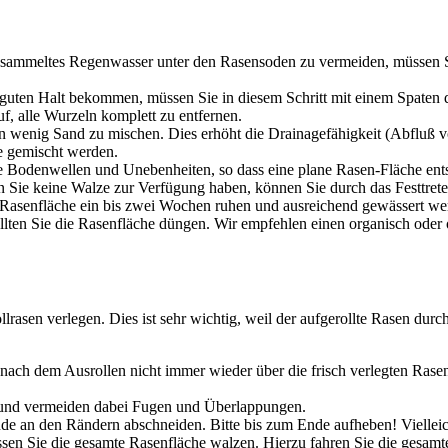
sammeltes Regenwasser unter den Rasensoden zu vermeiden, müssen Sie
guten Halt bekommen, müssen Sie in diesem Schritt mit einem Spaten 
f, alle Wurzeln komplett zu entfernen.
ein wenig Sand zu mischen. Dies erhöht die Drainagefähigkeit (Abfluß v
e gemischt werden.
lle Bodenwellen und Unebenheiten, so dass eine plane Rasen-Fläche ent
n Sie keine Walze zur Verfügung haben, können Sie durch das Festtrete
ge Rasenfläche ein bis zwei Wochen ruhen und ausreichend gewässert we
sollten Sie die Rasenfläche düngen. Wir empfehlen einen organisch ode
rasen verlegen. Dies ist sehr wichtig, weil der aufgerollte Rasen dur
nach dem Ausrollen nicht immer wieder über die frisch verlegten Rasens
r und vermeiden dabei Fugen und Überlappungen.
de an den Rändern abschneiden. Bitte bis zum Ende aufheben! Vielleic
en Sie die gesamte Rasenfläche walzen. Hierzu fahren Sie die gesam