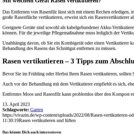
Mit welchem Gerät Rasen vertikutieren?
Das Entfernen von Rasenfilz lässt sich mit einem Rechen erledigen, i
große Rasenfläche vertikutieren, erweist sich ein Rasenvertikutierer al
Geeignete Geräte sind sowohl als kabelgebundener Akku-Vertikutierer 
können. Für die jeweilige Pflegemaßnahme muss lediglich der Vertiku
Unabhängig davon, ob Sie ein Kombigerät oder einen Vertikutierer k
Behandlung des Rasens das Schnittgut entfernen zu müssen.
Rasen vertikutieren – 3 Tipps zum Abschlu
Bevor Sie im Frühling oder Herbst Ihren Rasen vertikutieren, sollten
Auch vor der Behandlung mit dem Vertikutierer empfiehlt es sich, eb
Entferntes Moos und Rasenfilz kann problemlos über den Kompost 
13. April 2023
Schlagworte:
Garten
https://vivazin.de/wp-content/uploads/2022/08/Rasen-vertikutieren-od
11:30:19
Rasen vertikutieren und lüften
Das könnte Dich auch interessieren