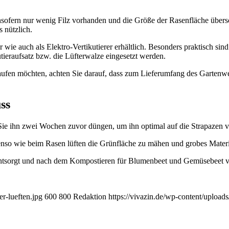
nsofern nur wenig Filz vorhanden und die Größe der Rasenfläche übersc
s nützlich.
wie auch als Elektro-Vertikutierer erhältlich. Besonders praktisch sin
tieraufsatz bzw. die Lüfterwalze eingesetzt werden.
aufen möchten, achten Sie darauf, dass zum Lieferumfang des Gartenwe
ss
 Sie ihn zwei Wochen zuvor düngen, um ihn optimal auf die Strapazen v
enso wie beim Rasen lüften die Grünfläche zu mähen und grobes Materi
entsorgt und nach dem Kompostieren für Blumenbeet und Gemüsebeet 
er-lueften.jpg
600
800
Redaktion
https://vivazin.de/wp-content/uplo