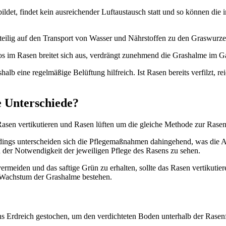
bildet, findet kein ausreichender Luftaustausch statt und so können di
hteilig auf den Transport von Wasser und Nährstoffen zu den Graswurze
os im Rasen breitet sich aus, verdrängt zunehmend die Grashalme im G
lb eine regelmäßige Belüftung hilfreich. Ist Rasen bereits verfilzt, re
e Unterschiede?
Rasen vertikutieren und Rasen lüften um die gleiche Methode zur Rasenpf
rdings unterscheiden sich die Pflegemaßnahmen dahingehend, was die 
n der Notwendigkeit der jeweiligen Pflege des Rasens zu sehen.
rmeiden und das saftige Grün zu erhalten, sollte das Rasen vertikuti
 Wachstum der Grashalme bestehen.
 Erdreich gestochen, um den verdichteten Boden unterhalb der Rasenf