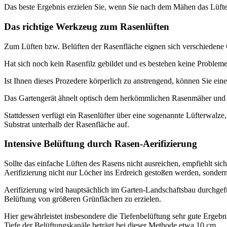
Das beste Ergebnis erzielen Sie, wenn Sie nach dem Mähen das Lüfte
Das richtige Werkzeug zum Rasenlüften
Zum Lüften bzw. Belüften der Rasenfläche eignen sich verschiedene 
Hat sich noch kein Rasenfilz gebildet und es bestehen keine Problem
Ist Ihnen dieses Prozedere körperlich zu anstrengend, können Sie ein
Das Gartengerät ähnelt optisch dem herkömmlichen Rasenmäher und wi
Stattdessen verfügt ein Rasenlüfter über eine sogenannte Lüfterwalz
Substrat unterhalb der Rasenfläche auf.
Intensive Belüftung durch Rasen-Aerifizierung
Sollte das einfache Lüften des Rasens nicht ausreichen, empfiehlt sic
Aerifizierung nicht nur Löcher ins Erdreich gestoßen werden, sondern
Aerifizierung wird hauptsächlich im Garten-Landschaftsbau durchgef
Belüftung von größeren Grünflächen zu erzielen.
Hier gewährleistet insbesondere die Tiefenbelüftung sehr gute Erge
Tiefe der Belüftungskanäle beträgt bei dieser Methode etwa 10 cm.