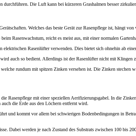
n durchführen. Die Luft kann bei kürzeren Grashalmen besser zirkulier
Gerätschaften. Welches das beste Gerät zur Rasenpflege ist, hängt vo
e beim Rasenwachstum, reicht es meist aus, mit einer normalen Gartenh
en elektrischen Rasenlüfter verwenden. Dies bietet sich ohnehin ab ein
rd auch so bedient. Allerdings ist der Rasenlüfter nicht mit Klingen
e, welche rundum mit spitzen Zinken versehen ist. Die Zinken stechen 
h die Rasenpflege mit einer speziellen Aerifizierungsgabel. In die Zin
 auch die Erde aus den Löchern entfernt wird.
ührt und kommt vor allem bei schwierigen Bodenbedingungen in Betrach
bnisse. Dabei werden je nach Zustand des Substrats zwischen 100 bis 