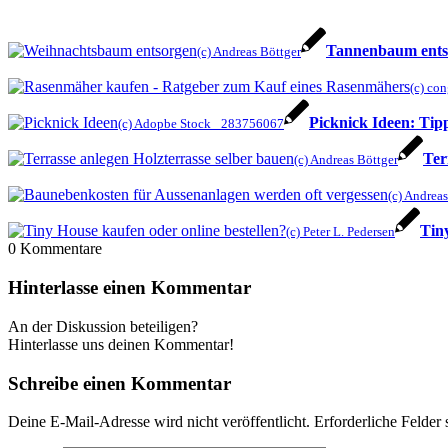
Tannenbaum ents
(c) Andreas Böttger
(c) co
Picknick Ideen: Tipp
(c) Adopbe Stock _283756067
Ter
(c) Andreas Böttger
(c) Andrea
Tin
(c) Peter L. Pedersen
0
Kommentare
Hinterlasse einen Kommentar
An der Diskussion beteiligen?
Hinterlasse uns deinen Kommentar!
Schreibe einen Kommentar
Deine E-Mail-Adresse wird nicht veröffentlicht.
Erforderliche Felder 