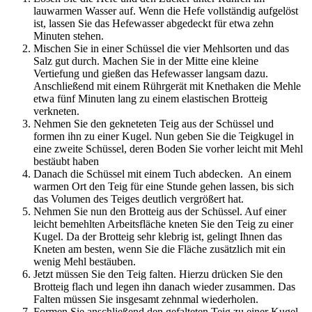
lauwarmen Wasser auf. Wenn die Hefe vollständig aufgelöst
ist, lassen Sie das Hefewasser abgedeckt für etwa zehn
Minuten stehen.
Mischen Sie in einer Schüssel die vier Mehlsorten und das
Salz gut durch. Machen Sie in der Mitte eine kleine
Vertiefung und gießen das Hefewasser langsam dazu.
Anschließend mit einem Rührgerät mit Knethaken die Mehle
etwa fünf Minuten lang zu einem elastischen Brotteig
verkneten.
Nehmen Sie den gekneteten Teig aus der Schüssel und
formen ihn zu einer Kugel. Nun geben Sie die Teigkugel in
eine zweite Schüssel, deren Boden Sie vorher leicht mit Mehl
bestäubt haben
Danach die Schüssel mit einem Tuch abdecken. An einem
warmen Ort den Teig für eine Stunde gehen lassen, bis sich
das Volumen des Teiges deutlich vergrößert hat.
Nehmen Sie nun den Brotteig aus der Schüssel. Auf einer
leicht bemehlten Arbeitsfläche kneten Sie den Teig zu einer
Kugel. Da der Brotteig sehr klebrig ist, gelingt Ihnen das
Kneten am besten, wenn Sie die Fläche zusätzlich mit ein
wenig Mehl bestäuben.
Jetzt müssen Sie den Teig falten. Hierzu drücken Sie den
Brotteig flach und legen ihn danach wieder zusammen. Das
Falten müssen Sie insgesamt zehnmal wiederholen.
Formen Sie anschließend den gefalteten Teig zu einer Kugel