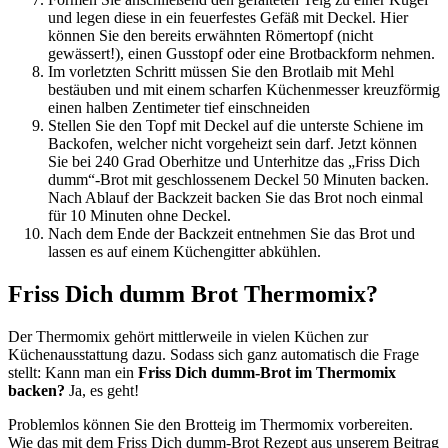
und legen diese in ein feuerfestes Gefäß mit Deckel. Hier
können Sie den bereits erwähnten Römertopf (nicht
gewässert!), einen Gusstopf oder eine Brotbackform nehmen.
Im vorletzten Schritt müssen Sie den Brotlaib mit Mehl
bestäuben und mit einem scharfen Küchenmesser kreuzförmig
einen halben Zentimeter tief einschneiden
Stellen Sie den Topf mit Deckel auf die unterste Schiene im
Backofen, welcher nicht vorgeheizt sein darf. Jetzt können
Sie bei 240 Grad Oberhitze und Unterhitze das „Friss Dich
dumm“-Brot mit geschlossenem Deckel 50 Minuten backen.
Nach Ablauf der Backzeit backen Sie das Brot noch einmal
für 10 Minuten ohne Deckel.
Nach dem Ende der Backzeit entnehmen Sie das Brot und
lassen es auf einem Küchengitter abkühlen.
Friss Dich dumm Brot Thermomix?
Der Thermomix gehört mittlerweile in vielen Küchen zur
Küchenausstattung dazu. Sodass sich ganz automatisch die Frage
stellt: Kann man ein
Friss Dich dumm-Brot im Thermomix
backen?
Ja, es geht!
Problemlos können Sie den Brotteig im Thermomix vorbereiten.
Wie das mit dem Friss Dich dumm-Brot Rezept aus unserem Beitrag