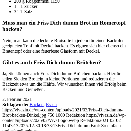
200 g Roggenmehl 1150
1 TL Zucker
3 TL Salz
Muss man ein Friss Dich dumm Brot im Römertopf
backen?
Nein, man kann die leckere Brotsorte in jedem für einen Backofen
geeigneten Topf mit Deckel backen. Es eignen sich hier ebenso ein
Bratentopf oder eine feuerfeste Glasform mit Deckel.
Gibt es auch Friss Dich dumm Brötchen?
Ja, Sie können auch Friss Dich dumm Brötchen backen. Hierfür
teilen Sie den Brotteig in kleine Portionen und reduzieren die
Backzeit etwa um die Hälfte. Wir wünschen Ihnen viel Erfolg beim
Backen und Genießen.
2. Februar 2021
Schlagworte:
Backen
,
Essen
https://vivazin.de/wp-content/uploads/2021/03/Friss-Dich-dumm-
Brot-backen-Dinkel.jpg
750
1000
Redaktion
https://vivazin.de/wp-
content/uploads/2025/02/VivaLogo.webp
Redaktion
2021-02-02
11:43:13
2025-12-30 18:33:13
Friss Dich dumm Brot: So einfach
und schnell geht es