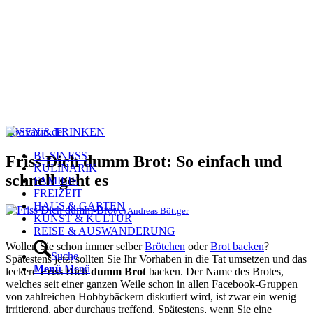
ESSEN & TRINKEN
BUSINESS
Friss Dich dumm Brot: So einfach und
KULINARIK
schnell geht es
FAMILIE
FREIZEIT
HAUS & GARTEN
(c) Andreas Böttger
KUNST & KULTUR
REISE & AUSWANDERUNG
Wollen Sie schon immer selber
Brötchen
oder
Brot backen
?
Suche
Spätestens jetzt sollten Sie Ihr Vorhaben in die Tat umsetzen und das
Menü
Menü
leckere
Friss Dich dumm Brot
backen. Der Name des Brotes,
welches seit einer ganzen Weile schon in allen Facebook-Gruppen
von zahlreichen Hobbybäckern diskutiert wird, ist zwar ein wenig
irritierend, aber durchaus treffend. Spätestens, wenn Sie eine