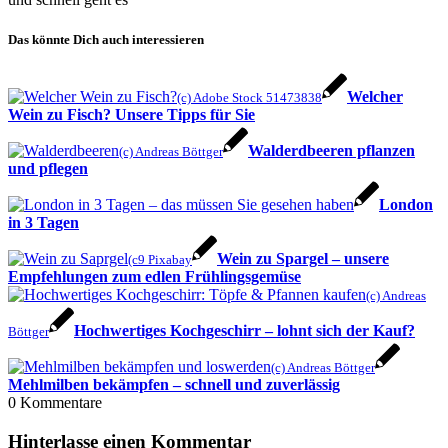
Das könnte Dich auch interessieren
Welcher
(c) Adobe Stock 51473838
Wein zu Fisch? Unsere Tipps für Sie
Walderdbeeren pflanzen
(c) Andreas Böttger
und pflegen
London
in 3 Tagen
Wein zu Spargel – unsere
(c9 Pixabay
Empfehlungen zum edlen Frühlingsgemüse
(c) Andreas
Hochwertiges Kochgeschirr – lohnt sich der Kauf?
Böttger
(c) Andreas Böttger
Mehlmilben bekämpfen – schnell und zuverlässig
0
Kommentare
Hinterlasse einen Kommentar