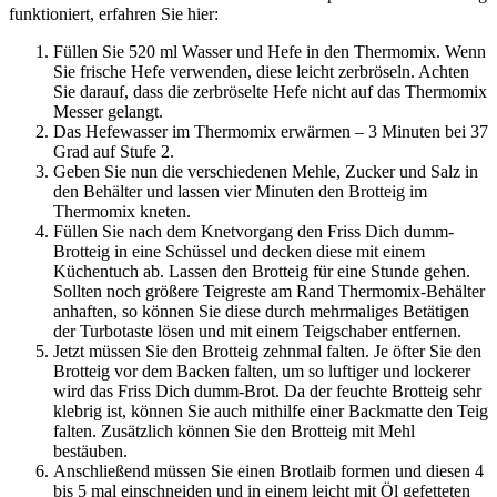
funktioniert, erfahren Sie hier:
Füllen Sie 520 ml Wasser und Hefe in den Thermomix. Wenn
Sie frische Hefe verwenden, diese leicht zerbröseln. Achten
Sie darauf, dass die zerbröselte Hefe nicht auf das Thermomix
Messer gelangt.
Das Hefewasser im Thermomix erwärmen – 3 Minuten bei 37
Grad auf Stufe 2.
Geben Sie nun die verschiedenen Mehle, Zucker und Salz in
den Behälter und lassen vier Minuten den Brotteig im
Thermomix kneten.
Füllen Sie nach dem Knetvorgang den Friss Dich dumm-
Brotteig in eine Schüssel und decken diese mit einem
Küchentuch ab. Lassen den Brotteig für eine Stunde gehen.
Sollten noch größere Teigreste am Rand Thermomix-Behälter
anhaften, so können Sie diese durch mehrmaliges Betätigen
der Turbotaste lösen und mit einem Teigschaber entfernen.
Jetzt müssen Sie den Brotteig zehnmal falten. Je öfter Sie den
Brotteig vor dem Backen falten, um so luftiger und lockerer
wird das Friss Dich dumm-Brot. Da der feuchte Brotteig sehr
klebrig ist, können Sie auch mithilfe einer Backmatte den Teig
falten. Zusätzlich können Sie den Brotteig mit Mehl
bestäuben.
Anschließend müssen Sie einen Brotlaib formen und diesen 4
bis 5 mal einschneiden und in einem leicht mit Öl gefetteten