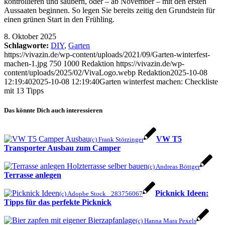
kontrollieren und säubern, oder – ab November – mit den ersten
Aussaaten beginnen. So legen Sie bereits zeitig den Grundstein für
einen grünen Start in den Frühling.
8. Oktober 2025
Schlagworte:
DIY
,
Garten
https://vivazin.de/wp-content/uploads/2021/09/Garten-winterfest-
machen-1.jpg
750
1000
Redaktion
https://vivazin.de/wp-
content/uploads/2025/02/VivaLogo.webp
Redaktion
2025-10-08
12:19:40
2025-10-08 12:19:40
Garten winterfest machen: Checkliste
mit 13 Tipps
Das könnte Dich auch interessieren
VW T5
(c) Frank Störzinger
Transporter Ausbau zum Camper
(c) Andreas Böttger
Terrasse anlegen
Picknick Ideen:
(c) Adopbe Stock _283756067
Tipps für das perfekte Picknick
(c) Hanna Mara Pexels