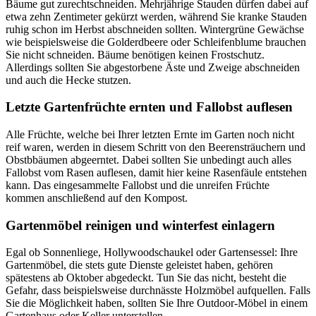
Bäume gut zurechtschneiden. Mehrjährige Stauden dürfen dabei auf
etwa zehn Zentimeter gekürzt werden, während Sie kranke Stauden
ruhig schon im Herbst abschneiden sollten. Wintergrüne Gewächse
wie beispielsweise die Golderdbeere oder Schleifenblume brauchen
Sie nicht schneiden. Bäume benötigen keinen Frostschutz.
Allerdings sollten Sie abgestorbene Äste und Zweige abschneiden
und auch die Hecke stutzen.
Letzte Gartenfrüchte ernten und Fallobst auflesen
Alle Früchte, welche bei Ihrer letzten Ernte im Garten noch nicht
reif waren, werden in diesem Schritt von den Beerensträuchern und
Obstbbäumen abgeerntet. Dabei sollten Sie unbedingt auch alles
Fallobst vom Rasen auflesen, damit hier keine Rasenfäule entstehen
kann. Das eingesammelte Fallobst und die unreifen Früchte
kommen anschließend auf den Kompost.
Gartenmöbel reinigen und winterfest einlagern
Egal ob Sonnenliege, Hollywoodschaukel oder Gartensessel: Ihre
Gartenmöbel, die stets gute Dienste geleistet haben, gehören
spätestens ab Oktober abgedeckt. Tun Sie das nicht, besteht die
Gefahr, dass beispielsweise durchnässte Holzmöbel aufquellen. Falls
Sie die Möglichkeit haben, sollten Sie Ihre Outdoor-Möbel in einem
Gartenhaus oder Keller unterstellen.