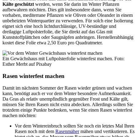
Kälte geschützt
werden, wenn Sie darin im Winter Pflanzen
aufbewahren möchten. Dies gilt insbesondere dann, wenn Sie
vorhaben, mediterrane Pflanzen wie Oliven oder Oleander in einem
unbeheizten Winterquartier zu verwenden. Für solch eine Isolierung
eignet sich eine hoch lichtdurchlässige, UV-beständige und
dreilagige Luftpolsterfolie, die Sie direkt auf das Glas mit
Kunststoffplättchen oder Saugnäpfen anbringen. Herstellerabhängig
kostet diese Folie etwa 2,50 Euro pro Quadratmeter.
Ein Gewächshaus mit Luftpolsterfolie winterfest machen. Foto:
Esther Merbt auf Pixabay
Rasen winterfest machen
Damit im nächsten Sommer der Rasen wieder grünen und wachsen
kann, benötigt auch er vor dem Winter besondere Aufmerksamkeit.
Da Gras als relativ unempfindlich gegenüber Frost und Kälte gilt,
müssen Sie Ihren Rasen nicht extra abdecken. Allerdings sollten Sie
trotzdem einige Punkte bedenken, wenn Sie einen Rasen winterfest
machen möchten:
Vor dem Wintereinbruch sollten Sie noch ein letztes Mal Ihren
Rasen noch mit dem
Rasenmäher
mähen und vertikutieren. Es
bietet sich an, das Messer vom Rasenmäher etwas höher als