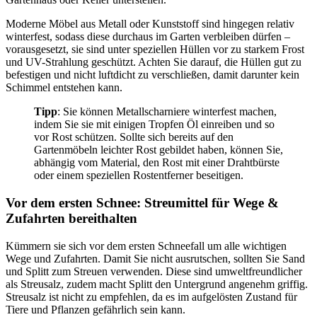
Moderne Möbel aus Metall oder Kunststoff sind hingegen relativ
winterfest, sodass diese durchaus im Garten verbleiben dürfen –
vorausgesetzt, sie sind unter speziellen Hüllen vor zu starkem Frost
und UV-Strahlung geschützt. Achten Sie darauf, die Hüllen gut zu
befestigen und nicht luftdicht zu verschließen, damit darunter kein
Schimmel entstehen kann.
Tipp
: Sie können Metallscharniere winterfest machen,
indem Sie sie mit einigen Tropfen Öl einreiben und so
vor Rost schützen. Sollte sich bereits auf den
Gartenmöbeln leichter Rost gebildet haben, können Sie,
abhängig vom Material, den Rost mit einer Drahtbürste
oder einem speziellen Rostentferner beseitigen.
Vor dem ersten Schnee: Streumittel für Wege &
Zufahrten bereithalten
Kümmern sie sich vor dem ersten Schneefall um alle wichtigen
Wege und Zufahrten. Damit Sie nicht ausrutschen, sollten Sie Sand
und Splitt zum Streuen verwenden. Diese sind umweltfreundlicher
als Streusalz, zudem macht Splitt den Untergrund angenehm griffig.
Streusalz ist nicht zu empfehlen, da es im aufgelösten Zustand für
Tiere und Pflanzen gefährlich sein kann.