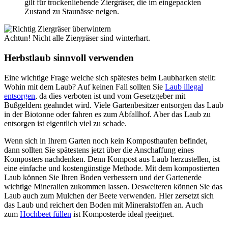
gilt für trockenliebende Ziergräser, die im eingepackten
Zustand zu Staunässe neigen.
Achtun! Nicht alle Ziergräser sind winterhart.
Herbstlaub sinnvoll verwenden
Eine wichtige Frage welche sich spätestes beim Laubharken stellt:
Wohin mit dem Laub? Auf keinen Fall sollten Sie
Laub illegal
entsorgen
, da dies verboten ist und vom Gesetzgeber mit
Bußgeldern geahndet wird. Viele Gartenbesitzer entsorgen das Laub
in der Biotonne oder fahren es zum Abfallhof. Aber das Laub zu
entsorgen ist eigentlich viel zu schade.
Wenn sich in Ihrem Garten noch kein Komposthaufen befindet,
dann sollten Sie spätestens jetzt über die Anschaffung eines
Komposters nachdenken. Denn Kompost aus Laub herzustellen, ist
eine einfache und kostengünstige Methode. Mit dem kompostierten
Laub können Sie Ihren Boden verbessern und der Gartenerde
wichtige Mineralien zukommen lassen. Desweiteren können Sie das
Laub auch zum Mulchen der Beete verwenden. Hier zersetzt sich
das Laub und reichert den Boden mit Mineralstoffen an. Auch
zum
Hochbeet füllen
ist Komposterde ideal geeignet.