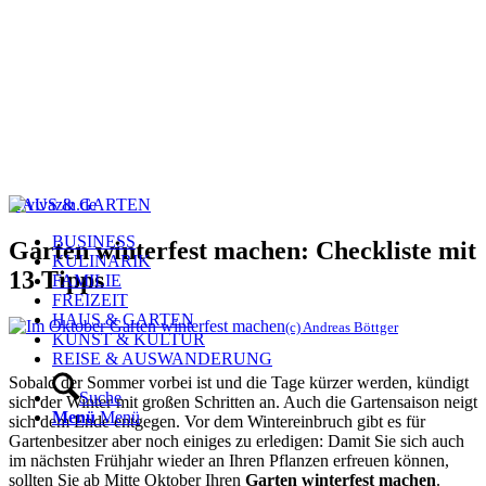
HAUS & GARTEN
BUSINESS
Garten winterfest machen: Checkliste mit
KULINARIK
13 Tipps
FAMILIE
FREIZEIT
HAUS & GARTEN
(c) Andreas Böttger
KUNST & KULTUR
REISE & AUSWANDERUNG
Sobald der Sommer vorbei ist und die Tage kürzer werden, kündigt
Suche
sich der Winter mit großen Schritten an. Auch die Gartensaison neigt
Menü
Menü
sich dem Ende entgegen. Vor dem Wintereinbruch gibt es für
Gartenbesitzer aber noch einiges zu erledigen: Damit Sie sich auch
im nächsten Frühjahr wieder an Ihren Pflanzen erfreuen können,
sollten Sie ab Mitte Oktober Ihren
Garten winterfest machen
.